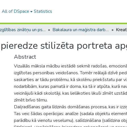
All of DSpace
Statistics
A -- Izglītības zinātņu un psiholoģijas fakultāte / Faculty of Education Sciences and Psychology
Bakalaura un maģistra darbi (PPMF) / Bachelor's and Master's theses
pieredze stilizēta portreta a
Abstract
Vizuālās māksla mācību iestādē sekmē radošas, emocionāli
izglītotas personības veidošanos. Tomēr reālajā dzīvē p
saskarties ar tādu problēmu, kā skolēnu priekšstatu par v
nodarbībām, kuras pamatā ir doma, ka tā ir atpūta, kurā na
veicinājuši kādi skolotāji, kas lielākoties likuši zīmēt uzst
zīmēt brīvo tēmu.
Daiļradīšanas gaita līdzinās domāšanas procesa, kas ir izzi
Tas veic šādas operācijas: analīze (sadala objektu elemento
parādību kā vienotu veselumu), salīdzināšana (salīdzina obj