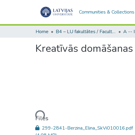
Communities & Collections
Home
B4 – LU fakultātes / Faculties of the UL
Kreatīvās domāšanas 
Loading...
Files
299-2841-Berzina_Elina_SkVi010016.pdf