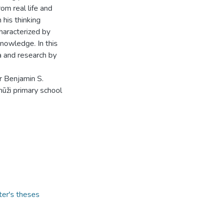
om real life and
his thinking
characterized by
knowledge. In this
a and research by
r Benjamin S.
ūži primary school
ter's theses