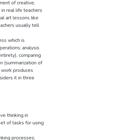
ment of creative,
in real life teachers
l art lessons like
achers usually tell
ess which is
perations; analysis
entirety), comparing
on (summarization of
al work produces
iders it in three
ve thinking in
set of tasks for using
inking processes;