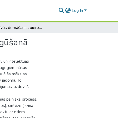
Log In
Kreatīvās domāšanas pieredze stilizēta portreta apgūšanā
pgūšanā
 un intelektuāli
edagogiem nākas
izuālās mākslas
v jādomā. To
ādījumus, uzdevuši
ņas psihisks process.
s), sintēze (izzina
ektu ar citiem