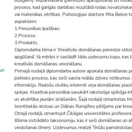
līdzīgiem), vispārināšana (pieredzes apkopošana) un nosau
process, kad garīgās darbības rezultātā rodas novatoriskas
vai materiālas vērtības. Psiholoģijas doktore Rita Bebre t
aspektiem:
1.Personības īpašības;
2.Process;
3.Produkts.
Diplomdarba tēma ir ‘Kreatīvās domāšanas pieredze stiliz
apgūšanā’, tā mērķis ir sastādīt tādu uzdevumu kopu, kas b
kreatīvās domāšanas veicināšanu.
 un
Pirmajā nodaļā diplomdarba autore apskata domāšanas pro
psihisks process, kas cieši saista reālās dzīves notikumus
informāciju. Radošu cilvēku ietekmē viņa domāšanas plast
spējas. Kreatīvai personībai savukārt raksturīga spēcīga intu
un atvērtība jaunām zināšanām. Šajā nodaļā izmantotas M
teorētiskās atziņas un Diānas Rumpītes pētījums par kreat
Otrajā nodaļā, izmantojot Čikāgas universitātes profesor
Blūma izstrādāto taksonomiju, kas ir seši domāšanas un a
veidošanas līmeņi. Uzdevumus realizē Tīnūžu pamatskolas 