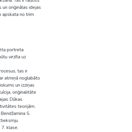
kšana. Tas ir radošs
 un oriģinālas idejas
o apskata no trim
ēta portreta
ūtu virzīta uz
cesus, tas ir
 ar atmiņā noglabāto
iskums un izziņas
īcija, oriģinalitāte
aijas Dūkas
ivitātes teorijām.
a Bendžamina S.
ttieksmju
7. klase.