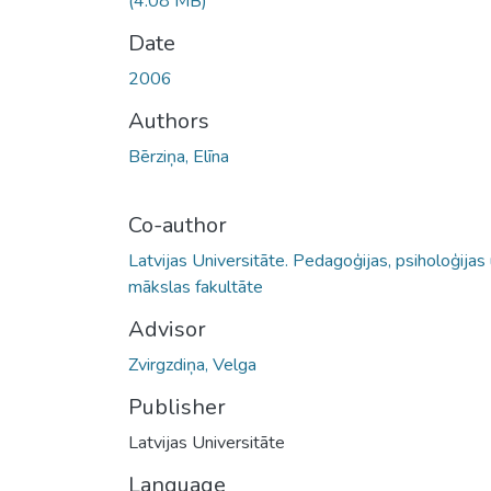
(4.08 MB)
Date
2006
Authors
Bērziņa, Elīna
Co-author
Latvijas Universitāte. Pedagoģijas, psiholoģijas
mākslas fakultāte
Advisor
Zvirgzdiņa, Velga
Publisher
Latvijas Universitāte
Language