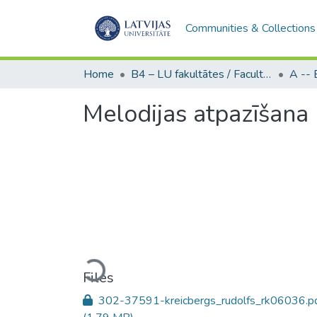
Communities & Collections
Home
B4 – LU fakultātes / Faculties of the UL
Melodijas atpazīšana 
Loading...
Files
302-37591-kreicbergs_rudolfs_rk06036.p