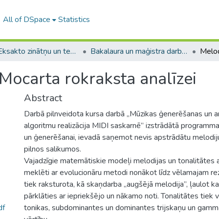
All of DSpace
Statistics
A -- Eksakto zinātņu un tehnoloģiju fakultāte / Faculty of Science and Technology
Bakalaura un maģistra darbi (EZTF) / Bachelor's and Master's theses
Mocarta rokraksta analīzei
Abstract
Darbā pilnveidota kursa darbā „Mūzikas ģenerēšanas un a
algoritmu realizācija MIDI saskarnē” izstrādātā programma
un ģenerēšanai, ievadā saņemot nevis apstrādātu melodij
pilnos salikumos.
Vajadzīgie matemātiskie modeļi melodijas un tonalitātes a
meklēti ar evolucionāru metodi nonākot līdz vēlamajam re
tiek raksturota, kā skaņdarba „augšējā melodija”, ļaulot katr
pārklāties ar iepriekšējo un nākamo noti. Tonalitātes tiek v
df
tonikas, subdominantes un dominantes trijskaņu un gamma