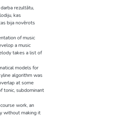
darba rezultātu,
odiju, kas
as bija novērots
ntation of music
develop a music
lody takes a list of
atical models for
kyline algorithm was
 overlap at some
of tonic, subdominant
 course work, an
dy without making it