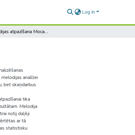
Log In
Melodijas atpazīšana Mocarta rokraksta analīzei
nalizēšanas
 melodijas analīzei
u, bet skaņdarbus
tpazīšanai tika
zultātam. Melodija
ai notij daļēji
ērtētas ar tā
s statistisku