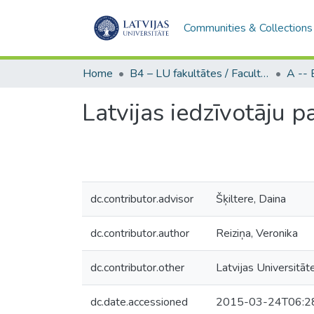
Communities & Collections
Home
B4 – LU fakultātes / Faculties of the UL
Latvijas iedzīvotāju 
dc.contributor.advisor
Šķiltere, Daina
dc.contributor.author
Reiziņa, Veronika
dc.contributor.other
Latvijas Universitāt
dc.date.accessioned
2015-03-24T06:2