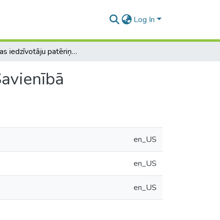
Log In
Latvijas iedzīvotāju patēriņa konverģence Eiropas Savienībā
Savienībā
en_US
en_US
en_US