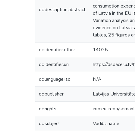
consumption expendi
dc.description.abstract
of Latvia in the EU 
Variation analysis a
evidence on Latvia’
tables, 25 figures 
dc.identifier.other
14038
dc.identifier.uri
https://dspace.lu.l
dc.language.iso
N/A
dc.publisher
Latvijas Universitāt
dc.rights
info:eu-repo/seman
dc.subject
Vadībzinātne