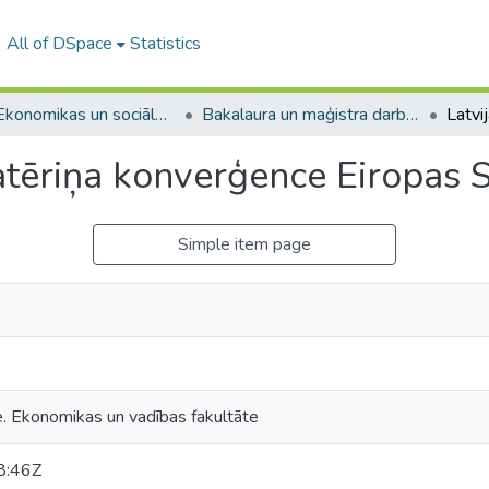
All of DSpace
Statistics
A -- Ekonomikas un sociālo zinātņu fakultāte / Faculty of Economics and Social Sciences
Bakalaura un maģistra darbi (ESZF) / Bachelor's and Master's theses
patēriņa konverģence Eiropas 
Simple item page
e. Ekonomikas un vadības fakultāte
8:46Z