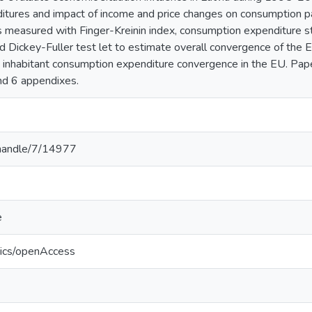
tures and impact of income and price changes on consumption pa
is measured with Finger-Kreinin index, consumption expenditure str
nd Dickey-Fuller test let to estimate overall convergence of the 
s inhabitant consumption expenditure convergence in the EU. Pap
and 6 appendixes.
v/handle/7/14977
e
tics/openAccess