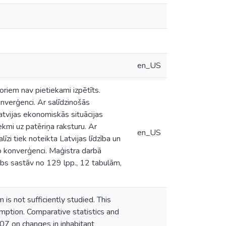
en_US
riem nav pietiekami izpētīts.
onverģenci. Ar salīdzinošās
tvijas ekonomiskās situācijas
kmi uz patēriņa raksturu. Ar
en_US
īzi tiek noteikta Latvijas līdzība un
jo konverģenci. Maģistra darbā
bs sastāv no 129 lpp., 12 tabulām,
is not sufficiently studied. This
mption. Comparative statistics and
07 on changes in inhabitant