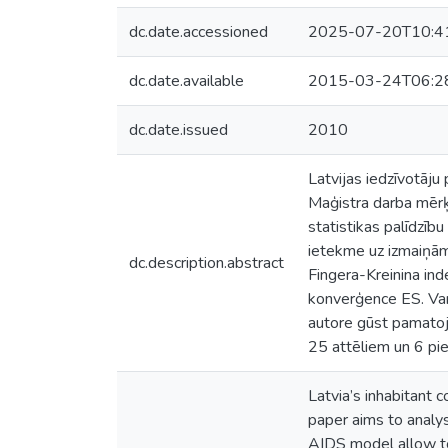
dc.date.accessioned
2025-07-20T10:4
dc.date.available
2015-03-24T06:2
dc.date.issued
2010
Latvijas iedzīvotāju
Maģistra darba mērķi
statistikas palīdzī
ietekme uz izmaiņām
dc.description.abstract
Fingera-Kreinina inde
konverģence ES. Vari
autore gūst pamatoj
25 attēliem un 6 pi
Latvia’s inhabitant 
paper aims to analys
AIDS model allow to