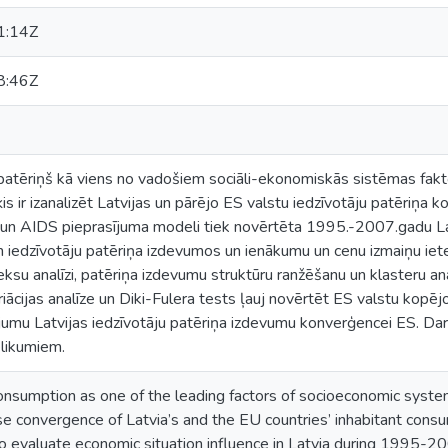
1:14Z
8:46Z
 patēriņš kā viens no vadošiem sociāli-ekonomiskās sistēmas fakto
s ir izanalizēt Latvijas un pārējo ES valstu iedzīvotāju patēriņa k
bu un AIDS pieprasījuma modeli tiek novērtēta 1995.-2007.gadu La
 iedzīvotāju patēriņa izdevumos un ienākumu un cenu izmaiņu iete
ksu analīzi, patēriņa izdevumu struktūru ranžēšanu un klasteru anal
ācijas analīze un Diki-Fulera tests ļauj novērtēt ES valstu kopē
umu Latvijas iedzīvotāju patēriņa izdevumu konverģencei ES. Dar
elikumiem.
consumption as one of the leading factors of socioeconomic system 
e convergence of Latvia’s and the EU countries’ inhabitant consu
 evaluate economic situation influence in Latvia during 1995-20