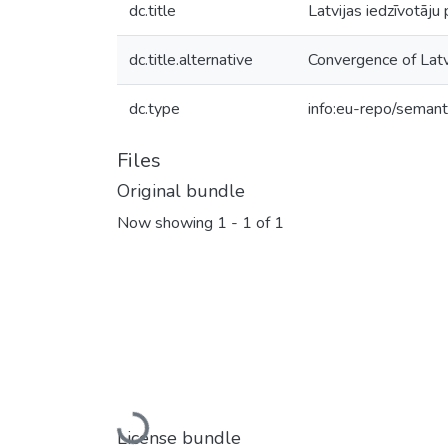
dc.title
Latvijas iedzīvotāju
dc.title.alternative
Convergence of Latv
dc.type
info:eu-repo/semant
Files
Original bundle
Now showing
1 - 1 of 1
Loading...
License bundle