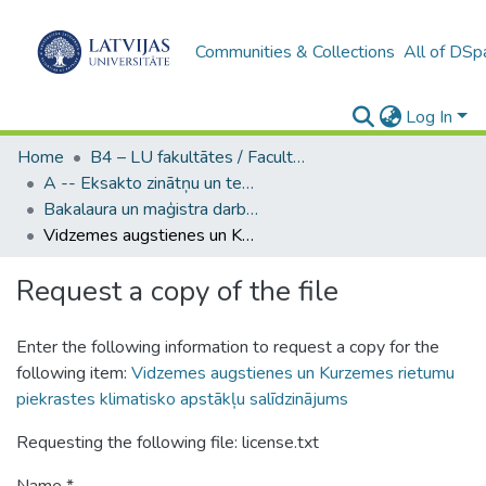
Communities & Collections
All of DSp
Log In
Home
B4 – LU fakultātes / Faculties of the UL
A -- Eksakto zinātņu un tehnoloģiju fakultāte / Faculty of Science and Technology
Bakalaura un maģistra darbi (EZTF) / Bachelor's and Master's theses
Vidzemes augstienes un Kurzemes rietumu piekrastes klimatisko apstākļu salīdzinājums
Request a copy of the file
Enter the following information to request a copy for the
following item:
Vidzemes augstienes un Kurzemes rietumu
piekrastes klimatisko apstākļu salīdzinājums
Requesting the following file: license.txt