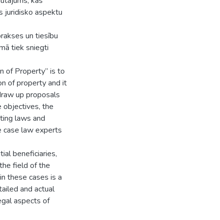
jautājums, kas
s juridisko aspektu
prakses un tiesību
mā tiek sniegti
n of Property” is to
on of property and it
d draw up proposals
e objectives, the
ting laws and
he case law experts
ial beneficiaries,
the field of the
 in these cases is a
tailed and actual
egal aspects of