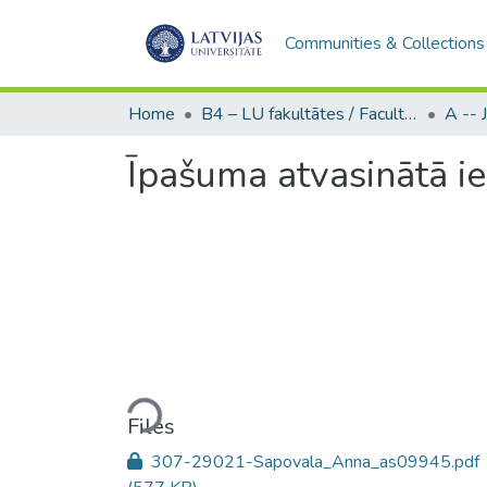
Communities & Collections
Home
B4 – LU fakultātes / Faculties of the UL
Īpašuma atvasinātā i
Loading...
Files
307-29021-Sapovala_Anna_as09945.pdf