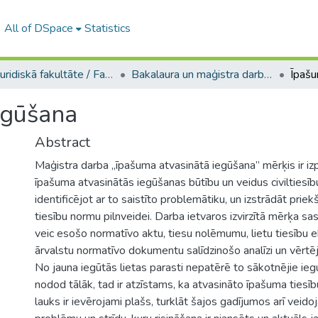
All of DSpace
Statistics
A -- Juridiskā fakultāte / Faculty of Law
Bakalaura un maģistra darbi (JF) / Bachelor's and Master's theses
Īpašu
egūšana
Abstract
Maģistra darba „īpašuma atvasinātā iegūšana” mērķis ir izpē
īpašuma atvasinātās iegūšanas būtību un veidus civiltiesī
identificējot ar to saistīto problemātiku, un izstrādāt pri
tiesību normu pilnveidei. Darba ietvaros izvirzītā mērķa sa
veic esošo normatīvo aktu, tiesu nolēmumu, lietu tiesību e
ārvalstu normatīvo dokumentu salīdzinošo analīzi un vērtē
No jauna iegūtās lietas parasti nepatērē to sākotnējie iegu
nodod tālāk, tad ir atzīstams, ka atvasināto īpašuma tiesī
lauks ir ievērojami plašs, turklāt šajos gadījumos arī veidoj