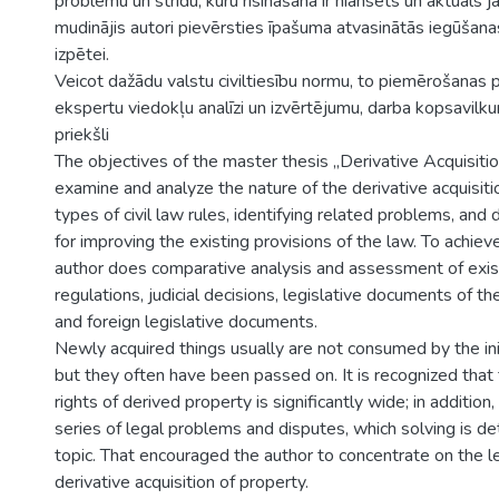
problēmu un strīdu, kuru risināšana ir niansēts un aktuāls 
mudinājis autori pievērsties īpašuma atvasinātās iegūšana
izpētei.
Veicot dažādu valstu civiltiesību normu, to piemērošanas 
ekspertu viedokļu analīzi un izvērtējumu, darba kopsavilku
priekšli
The objectives of the master thesis „Derivative Acquisitio
examine and analyze the nature of the derivative acquisiti
types of civil law rules, identifying related problems, an
for improving the existing provisions of the law. To achiev
author does comparative analysis and assessment of exis
regulations, judicial decisions, legislative documents of t
and foreign legislative documents.
Newly acquired things usually are not consumed by the init
but they often have been passed on. It is recognized that 
rights of derived property is significantly wide; in addition,
series of legal problems and disputes, which solving is de
topic. That encouraged the author to concentrate on the l
derivative acquisition of property.