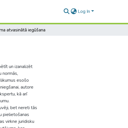
Log In
ma atvasinātā iegūšana
tīt un izanalizēt
bu normās,
ekšlikumus esošo
sniegšanai, autore
kspertu, kā arī
jumu.
vēji, bet nereti tās
bu pielietošanas
as virkne juridisku