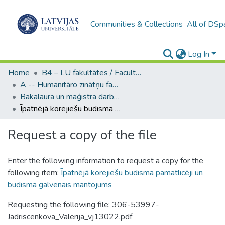
Communities & Collections
All of DSp
Log In
Home
B4 – LU fakultātes / Faculties of the UL
A -- Humanitāro zinātņu fakultāte / Faculty of Humanities
Bakalaura un maģistra darbi (HZF) / Bachelor's and Master's theses
Īpatnējā korejiešu budisma pamatlicēji un budisma galvenais mantojums
Request a copy of the file
Enter the following information to request a copy for the
following item:
Īpatnējā korejiešu budisma pamatlicēji un
budisma galvenais mantojums
Requesting the following file: 306-53997-
Jadriscenkova_Valerija_vj13022.pdf