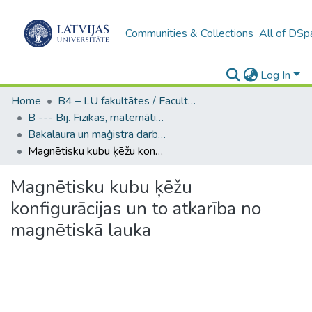
Communities & Collections
All of DSp
Log In
Home
B4 – LU fakultātes / Faculties of the UL
B --- Bij. Fizikas, matemātikas un optometrijas fakultātes studentu noslēguma darbi / Faculty of Physics, Mathematics and Optometry - Graduate works
Bakalaura un maģistra darbi (FMOF) / Bachelor's and Master's theses
Magnētisku kubu ķēžu konfigurācijas un to atkarība no magnētiskā lauka
Magnētisku kubu ķēžu
konfigurācijas un to atkarība no
magnētiskā lauka