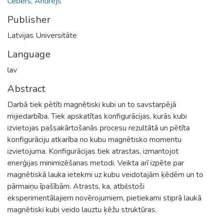
Cēbers, Andrejs
Publisher
Latvijas Universitāte
Language
lav
Abstract
Darbā tiek pētīti magnētiski kubi un to savstarpējā
mijiedarbība. Tiek apskatītas konfigurācijas, kurās kubi
izvietojas pašsakārtošanās procesu rezultātā un pētīta
konfigurāciju atkarība no kubu magnētisko momentu
izvietojuma. Konfigurācijas tiek atrastas, izmantojot
enerģijas minimizēšanas metodi. Veikta arī izpēte par
magnētiskā lauka ietekmi uz kubu veidotajām ķēdēm un to
pārmaiņu īpašībām. Atrasts, ka, atbilstoši
eksperimentālajiem novērojumiem, pietiekami stiprā laukā
magnētiski kubi veido lauztu ķēžu struktūras.