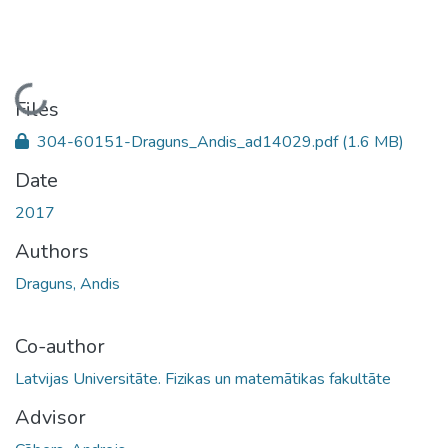
Loading...
Files
304-60151-Draguns_Andis_ad14029.pdf
(1.6 MB)
Date
2017
Authors
Draguns, Andis
Co-author
Latvijas Universitāte. Fizikas un matemātikas fakultāte
Advisor