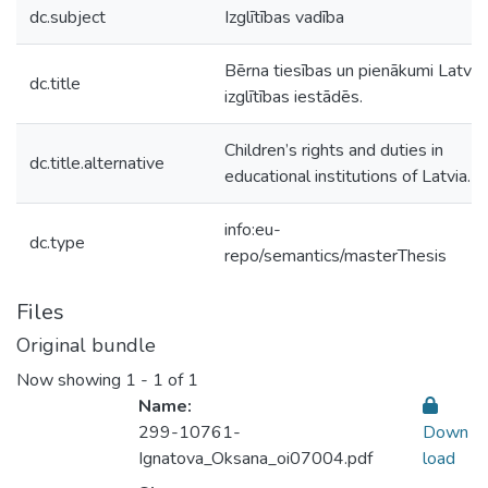
dc.subject
Izglītības vadība
Bērna tiesības un pienākumi Latvij
dc.title
izglītības iestādēs.
Children’s rights and duties in
dc.title.alternative
educational institutions of Latvia.
info:eu-
dc.type
repo/semantics/masterThesis
Files
Original bundle
Now showing
1 - 1 of 1
Name:
299-10761-
Down
Ignatova_Oksana_oi07004.pdf
load