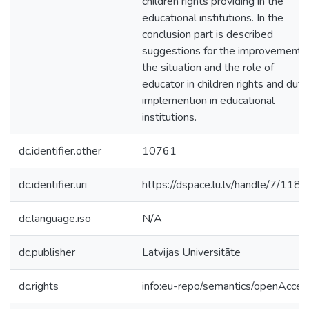
children rights providing in the
educational institutions. In the
conclusion part is described
suggestions for the improvement o
the situation and the role of
educator in children rights and duty
implemention in educational
institutions.
dc.identifier.other
10761
dc.identifier.uri
https://dspace.lu.lv/handle/7/118
dc.language.iso
N/A
dc.publisher
Latvijas Universitāte
dc.rights
info:eu-repo/semantics/openAcces