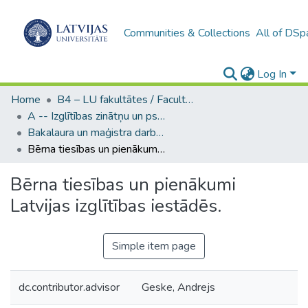
Communities & Collections
All of DSp
Log In
Home
B4 – LU fakultātes / Faculties of the UL
A -- Izglītības zinātņu un psiholoģijas fakultāte / Faculty of Education Sciences and Psychology
Bakalaura un maģistra darbi (PPMF) / Bachelor's and Master's theses
Bērna tiesības un pienākumi Latvijas izglītības iestādēs.
Bērna tiesības un pienākumi
Latvijas izglītības iestādēs.
Simple item page
dc.contributor.advisor
Geske, Andrejs