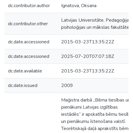
dc.contributor.author
Ignatova, Oksana
Latvijas Universitāte. Pedagoģijas,
dc.contributor.other
psiholoģijas un mākslas fakultāte
dc.date.accessioned
2015-03-23T13:35:22Z
dc.date.accessioned
2025-07-20T07:07:18Z
dc.date.available
2015-03-23T13:35:22Z
dc.date.issued
2009
Maģistra darbā „Bērna tiesības un
pienākumi Latvijas izglītības
iestādēs” ir apskatīta bērnu tiesību
un pienākumu īstenošana valstī.
Teorētiskajā daļā aprakstīts bērnu