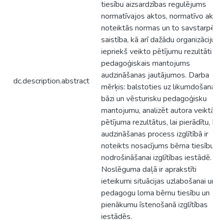
tiesību aizsardzības regulējums
normatīvajos aktos, normatīvo aktu
noteiktās normas un to savstarpēj
saistība, kā arī dažādu organizāciju
iepriekš veikto pētījumu rezultāti u
pedagoģiskais mantojums
audzināšanas jautājumos. Darba
dc.description.abstract
mērķis: balstoties uz likumdošanas
bāzi un vēsturisku pedagoģisku
mantojumu, analizēt autora veiktā
pētījuma rezultātus, lai pierādītu, ka
audzināšanas process izglītībā ir
noteikts nosacījums bērna tiesību
nodrošināšanai izglītības iestādē.
Noslēguma daļā ir aprakstīti
ieteikumi situācijas uzlabošanai un
pedagogu loma bērnu tiesību un
pienākumu īstenošanā izglītības
iestādēs.