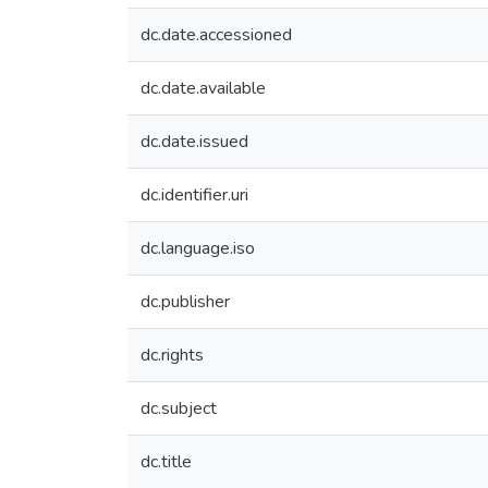
dc.date.accessioned
dc.date.available
dc.date.issued
dc.identifier.uri
dc.language.iso
dc.publisher
dc.rights
dc.subject
dc.title