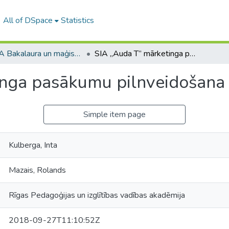
All of DSpace
Statistics
RPIVA Bakalaura un maģistra darbi / RTTEMA Bachelor's and Master's theses (1995-2017)
SIA „Auda T” mārketinga pasākumu pilnveidošana
inga pasākumu pilnveidošana
Simple item page
Kulberga, Inta
Mazais, Rolands
Rīgas Pedagoģijas un izglītības vadības akadēmija
2018-09-27T11:10:52Z