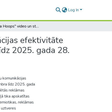
Log In
"Puma Hoops" video un statisko reklāmu komunikācijas efektivitāte platformā Instagram no 2024. gada 1. septembra līdz 2025. gada 28. februārim
jas efektivitāte
īdz 2025. gada 28.
u komunikācijas
mbra līdz 2025. gada
cētās reklāmas
ļā tika apskatītas
semiotikas, reklāmas
a uztveres