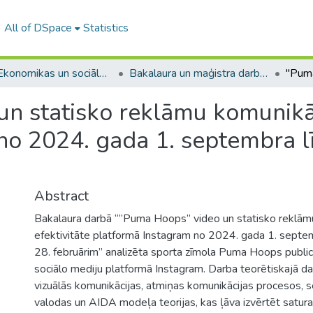
All of DSpace
Statistics
A -- Ekonomikas un sociālo zinātņu fakultāte / Faculty of Economics and Social Sciences
Bakalaura un maģistra darbi (ESZF) / Bachelor's and Master's theses
n statisko reklāmu komunikāci
no 2024. gada 1. septembra l
Abstract
Bakalaura darbā “”Puma Hoops” video un statisko reklām
efektivitāte platformā Instagram no 2024. gada 1. septe
28. februārim” analizēta sporta zīmola Puma Hoops publi
sociālo mediju platformā Instagram. Darba teorētiskajā da
vizuālās komunikācijas, atmiņas komunikācijas procesos, 
valodas un AIDA modeļa teorijas, kas ļāva izvērtēt satur