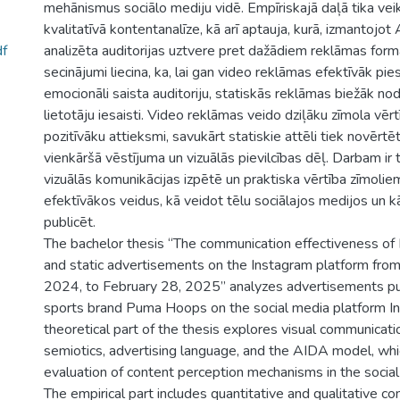
mehānismus sociālo mediju vidē. Empīriskajā daļā tika veik
kvalitatīvā kontentanalīze, kā arī aptauja, kurā, izmantojot
f
analizēta auditorijas uztvere pret dažādiem reklāmas form
secinājumi liecina, ka, lai gan video reklāmas efektīvāk pi
emocionāli saista auditoriju, statiskās reklāmas biežāk no
lietotāju iesaisti. Video reklāmas veido dziļāku zīmola vērt
pozitīvāku attieksmi, savukārt statiskie attēli tiek novērtēt
vienkāršā vēstījuma un vizuālās pievilcības dēļ. Darbam ir
vizuālās komunikācijas izpētē un praktiska vērtība zīmoli
efektīvākos veidus, kā veidot tēlu sociālajos medijos un 
publicēt.
The bachelor thesis “The communication effectiveness o
and static advertisements on the Instagram platform fro
2024, to February 28, 2025” analyzes advertisements pu
sports brand Puma Hoops on the social media platform I
theoretical part of the thesis explores visual communicat
semiotics, advertising language, and the AIDA model, whi
evaluation of content perception mechanisms in the socia
The empirical part includes quantitative and qualitative co