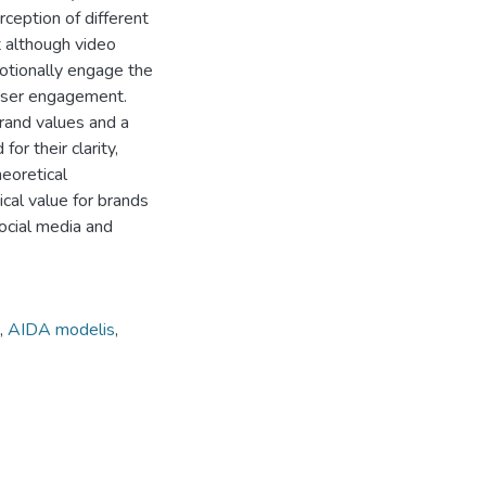
ception of different
t although video
otionally engage the
 user engagement.
rand values and a
or their clarity,
heoretical
ical value for brands
ocial media and
,
AIDA modelis
,