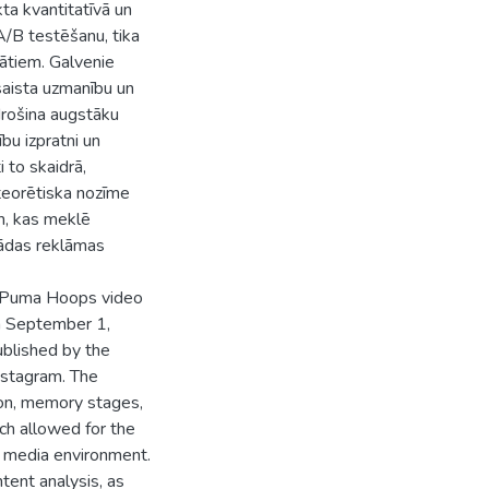
ta kvantitatīvā un
 A/B testēšanu, tika
ātiem. Galvenie
esaista uzmanību un
drošina augstāku
ību izpratni un
i to skaidrā,
 teorētiska nozīme
em, kas meklē
kādas reklāmas
f Puma Hoops video
m September 1,
blished by the
nstagram. The
ion, memory stages,
ch allowed for the
l media environment.
ntent analysis, as