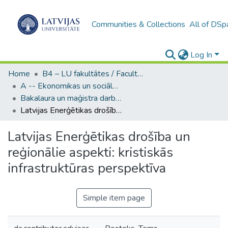
Communities & Collections
All of DSp
Log In
Home
B4 – LU fakultātes / Faculties of the UL
A -- Ekonomikas un sociālo zinātņu fakultāte / Faculty of Economics and Social Sciences
Bakalaura un maģistra darbi (ESZF) / Bachelor's and Master's theses
Latvijas Enerģētikas drošība un reģionālie aspekti: kristiskās infrastruktūras perspektīva
Latvijas Enerģētikas drošība un
reģionālie aspekti: kristiskās
infrastruktūras perspektīva
Simple item page