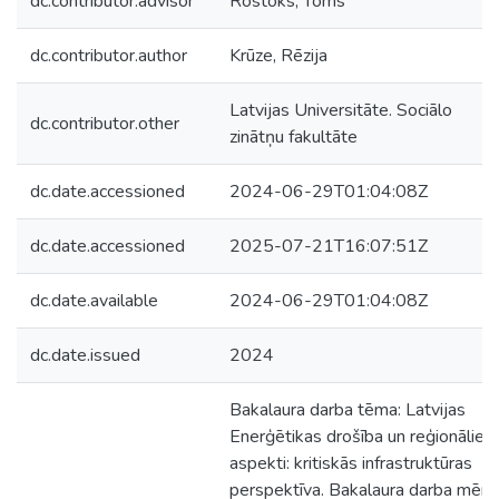
dc.contributor.advisor
Rostoks, Toms
dc.contributor.author
Krūze, Rēzija
Latvijas Universitāte. Sociālo
dc.contributor.other
zinātņu fakultāte
dc.date.accessioned
2024-06-29T01:04:08Z
dc.date.accessioned
2025-07-21T16:07:51Z
dc.date.available
2024-06-29T01:04:08Z
dc.date.issued
2024
Bakalaura darba tēma: Latvijas
Enerģētikas drošība un reģionālie
aspekti: kritiskās infrastruktūras
perspektīva. Bakalaura darba mērķ