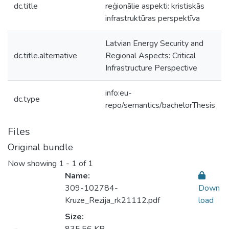
dc.title
reģionālie aspekti: kristiskās
infrastruktūras perspektīva
Latvian Energy Security and
dc.title.alternative
Regional Aspects: Critical
Infrastructure Perspective
info:eu-
dc.type
repo/semantics/bachelorThesis
Files
Original bundle
Now showing
1 - 1 of 1
Name:
309-102784-
Down
Kruze_Rezija_rk21112.pdf
load
Size:
Loading...