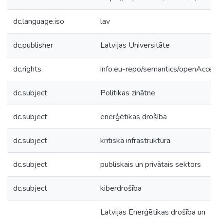
dc.language.iso
lav
dc.publisher
Latvijas Universitāte
dc.rights
info:eu-repo/semantics/openAcces
dc.subject
Politikas zinātne
dc.subject
enerģētikas drošība
dc.subject
kritiskā infrastruktūra
dc.subject
publiskais un privātais sektors
dc.subject
kiberdrošība
Latvijas Enerģētikas drošība un