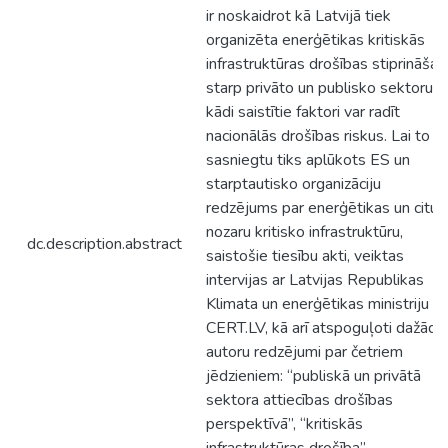
ir noskaidrot kā Latvijā tiek
organizēta enerģētikas kritiskās
infrastruktūras drošības stiprināšan
starp privāto un publisko sektoru, 
kādi saistītie faktori var radīt
nacionālās drošības riskus. Lai to
sasniegtu tiks aplūkots ES un
starptautisko organizāciju
redzējums par enerģētikas un citu
nozaru kritisko infrastruktūru,
dc.description.abstract
saistošie tiesību akti, veiktas
intervijas ar Latvijas Republikas
Klimata un enerģētikas ministriju u
CERT.LV, kā arī atspoguļoti dažādu
autoru redzējumi par četriem
jēdzieniem: “publiskā un privātā
sektora attiecības drošības
perspektīvā”, “kritiskās