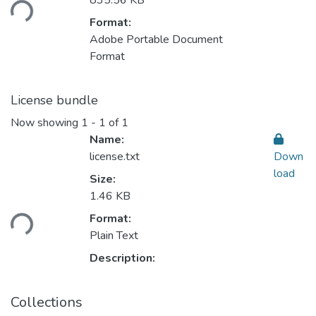
835.56 KB
Format:
Adobe Portable Document
Format
License bundle
Now showing
1 - 1 of 1
Name:
license.txt
Down
load
Size:
1.46 KB
Loading...
Format:
Plain Text
Description:
Collections