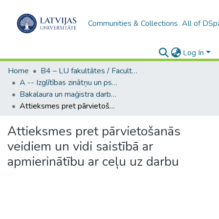
Communities & Collections
All of DSp
Log In
Home
B4 – LU fakultātes / Faculties of the UL
A -- Izglītības zinātņu un psiholoģijas fakultāte / Faculty of Education Sciences and Psychology
Bakalaura un maģistra darbi (PPMF) / Bachelor's and Master's theses
Attieksmes pret pārvietošanās veidiem un vidi saistībā ar apmierinātību ar ceļu uz darbu
Attieksmes pret pārvietošanās
veidiem un vidi saistībā ar
apmierinātību ar ceļu uz darbu