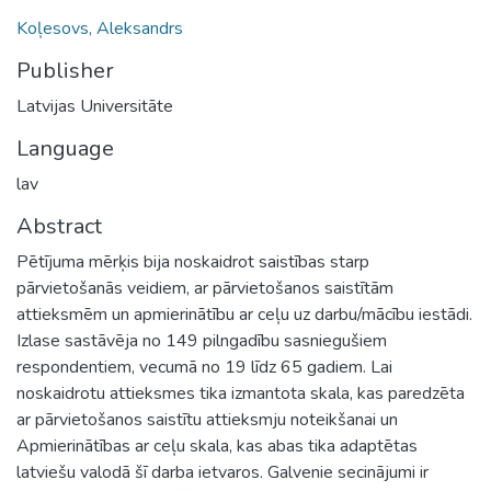
Koļesovs, Aleksandrs
Publisher
Latvijas Universitāte
Language
lav
Abstract
Pētījuma mērķis bija noskaidrot saistības starp
pārvietošanās veidiem, ar pārvietošanos saistītām
attieksmēm un apmierinātību ar ceļu uz darbu/mācību iestādi.
Izlase sastāvēja no 149 pilngadību sasniegušiem
respondentiem, vecumā no 19 līdz 65 gadiem. Lai
noskaidrotu attieksmes tika izmantota skala, kas paredzēta
ar pārvietošanos saistītu attieksmju noteikšanai un
Apmierinātības ar ceļu skala, kas abas tika adaptētas
latviešu valodā šī darba ietvaros. Galvenie secinājumi ir