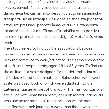
saskaņā ar jau iepriekš novēroto. Indivīdi, kas izmanto
aktīvos pārvietošanās veidus būs apmierinātāki ar ceļu uz
darbu, nekā tie, kas izmanto personīgo auto un sabiedrisko
transportu. Kā arī uzrādījās, ka ir cieša saistība starp pozitīvu
attieksmi pret kādu pārvietošanās veidu un šī transporta
izmantošanas biežumu. Tā pat arī ir saistība starp pozitīvu
attieksmi pret dabu un dabai draudzīgo pārvietošanās veidu
izvēli.
The study aimed to find out the associations between
modes of travel, attitudes related to travel, and satisfaction
with the commute to work/education. The sample consisted
of 149 adult respondents, aged 19 to 65 years. To find out
the attitudes, a scale designed for the determination of
attitudes related to commute and Satisfaction with travel
scale was used, both of which were adapted into the
Latvian language as part of this work. The main conclusions
are in line with what has already been observed. Individuals
who use active modes of transportation will be more
satisfied with their journey to work than those who use