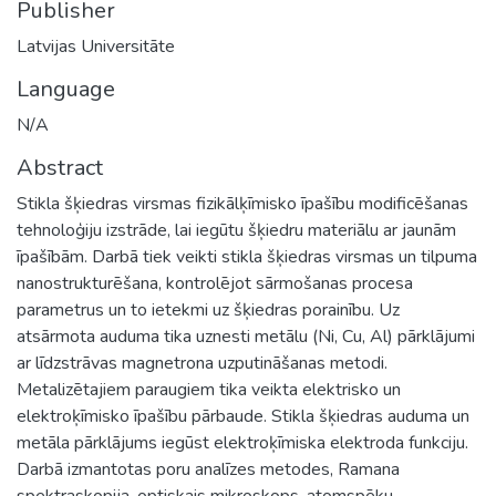
Publisher
Latvijas Universitāte
Language
N/A
Abstract
Stikla šķiedras virsmas fizikālķīmisko īpašību modificēšanas
tehnoloģiju izstrāde, lai iegūtu šķiedru materiālu ar jaunām
īpašībām. Darbā tiek veikti stikla šķiedras virsmas un tilpuma
nanostrukturēšana, kontrolējot sārmošanas procesa
parametrus un to ietekmi uz šķiedras porainību. Uz
atsārmota auduma tika uznesti metālu (Ni, Cu, Al) pārklājumi
ar līdzstrāvas magnetrona uzputināšanas metodi.
Metalizētajiem paraugiem tika veikta elektrisko un
elektroķīmisko īpašību pārbaude. Stikla šķiedras auduma un
metāla pārklājums iegūst elektroķīmiska elektroda funkciju.
Darbā izmantotas poru analīzes metodes, Ramana
spektraskopija, optiskais mikroskops, atomspēku