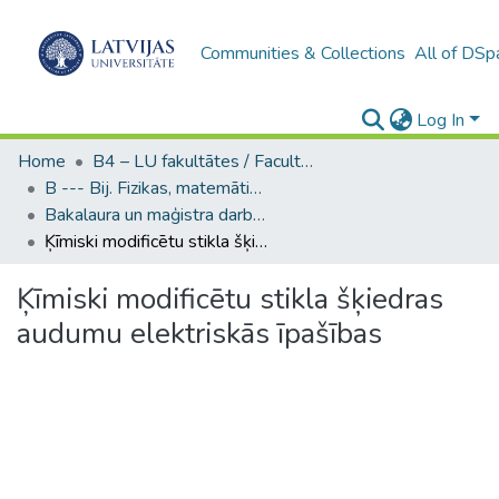
Communities & Collections
All of DSp
Log In
Home
B4 – LU fakultātes / Faculties of the UL
B --- Bij. Fizikas, matemātikas un optometrijas fakultātes studentu noslēguma darbi / Faculty of Physics, Mathematics and Optometry - Graduate works
Bakalaura un maģistra darbi (FMOF) / Bachelor's and Master's theses
Ķīmiski modificētu stikla šķiedras audumu elektriskās īpašības
Ķīmiski modificētu stikla šķiedras
audumu elektriskās īpašības