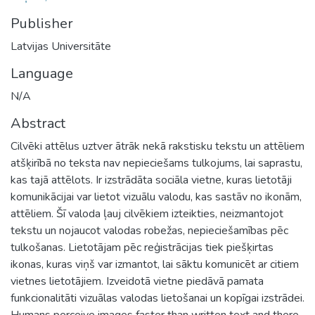
Publisher
Latvijas Universitāte
Language
N/A
Abstract
Cilvēki attēlus uztver ātrāk nekā rakstisku tekstu un attēliem
atšķirībā no teksta nav nepieciešams tulkojums, lai saprastu,
kas tajā attēlots. Ir izstrādāta sociāla vietne, kuras lietotāji
komunikācijai var lietot vizuālu valodu, kas sastāv no ikonām,
attēliem. Šī valoda ļauj cilvēkiem izteikties, neizmantojot
tekstu un nojaucot valodas robežas, nepieciešamības pēc
tulkošanas. Lietotājam pēc reģistrācijas tiek piešķirtas
ikonas, kuras viņš var izmantot, lai sāktu komunicēt ar citiem
vietnes lietotājiem. Izveidotā vietne piedāvā pamata
funkcionalitāti vizuālas valodas lietošanai un kopīgai izstrādei.
Humans perceive images faster than written text and there