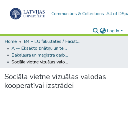
Communities & Collections
All of DSp
Log In
Home
B4 – LU fakultātes / Faculties of the UL
A -- Eksakto zinātņu un tehnoloģiju fakultāte / Faculty of Science and Technology
Bakalaura un maģistra darbi (EZTF) / Bachelor's and Master's theses
Sociāla vietne vizuālas valodas kooperatīvai izstrādei
Sociāla vietne vizuālas valodas
kooperatīvai izstrādei