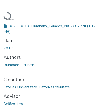
Loading...
Files
302-30013-Blumbahs_Eduards_eb07002.pdf
(1.17
MB)
Date
2013
Authors
Blumbahs, Eduards
Co-author
Latvijas Universitāte. Datorikas fakultāte
Advisor
Seļāvo, Leo