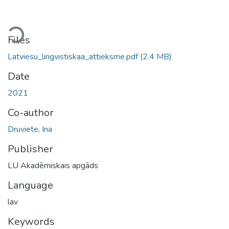
ding...
Files
Latviesu_lingvistiskaa_attieksme.pdf
(2.4 MB)
Date
2021
Co-author
Druviete, Ina
Publisher
LU Akadēmiskais apgāds
Language
lav
Keywords