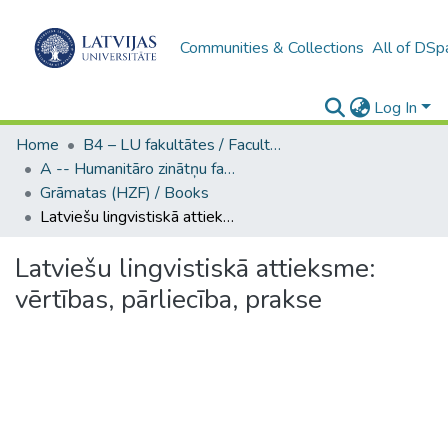
Communities & Collections
All of DSp
Log In
Home
B4 – LU fakultātes / Faculties of the UL
A -- Humanitāro zinātņu fakultāte / Faculty of Humanities
Grāmatas (HZF) / Books
Latviešu lingvistiskā attieksme: vērtības, pārliecība, prakse
Latviešu lingvistiskā attieksme:
vērtības, pārliecība, prakse