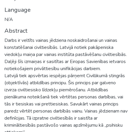
Language
N/A
Abstract
Darbs ir veltīts vainas jēdziena noskaidrošanai un vainas
konstatēšanai civiltiesībās. Latvijā notiek pakāpeniska
viedokļu maiņa par vainas institūta pastāvēšanu civiltiesībās.
Daļēji šīs izmaiņas ir sasitītas ar Eiropas Savienības ietvaros
notiekošajiem privāttiesību unifikācijas darbiem.
Latvijā tiek apsvērtas iespējas pārņemt Civillikumā stingrās
(objektīvās) atbildības principu. Šis princips par galveno
izvirza civiltiesisko līdzekļu piemērošanu. Atbildības
pienākuma noteikšanā tiek vērtētas personas darbības, vai
tās ir tiesiskas vai prettiesiskas. Savukārt vainas princips
paredz vērtēt personas darbībās vainu. Vainas jēdzienam nav
definīcijas. Tā izpratne civiltiesībās ir saistīta ar
krimināltiesībās pastāvošo vainas apzīmējumu kā „psihisku