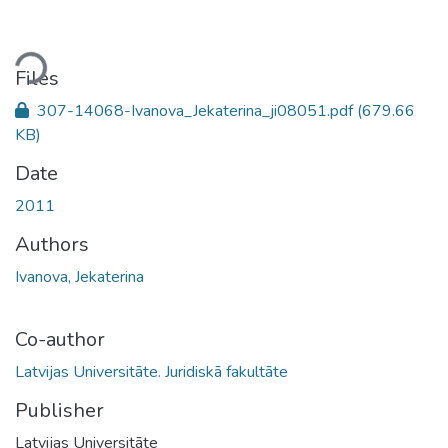
ading...
Files
307-14068-Ivanova_Jekaterina_ji08051.pdf
(679.66
KB)
Date
2011
Authors
Ivanova, Jekaterina
Co-author
Latvijas Universitāte. Juridiskā fakultāte
Publisher
Latvijas Universitāte