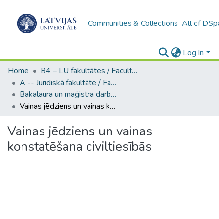
Communities & Collections
All of DSp
Log In
Home
B4 – LU fakultātes / Faculties of the UL
A -- Juridiskā fakultāte / Faculty of Law
Bakalaura un maģistra darbi (JF) / Bachelor's and Master's theses
Vainas jēdziens un vainas konstatēšana civiltiesībās
Vainas jēdziens un vainas
konstatēšana civiltiesībās