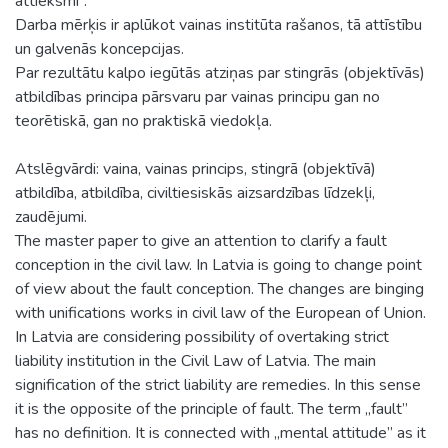
attieksmi”.
Darba mērķis ir aplūkot vainas institūta rašanos, tā attīstību
un galvenās koncepcijas.
Par rezultātu kalpo iegūtās atziņas par stingrās (objektīvās)
atbildības principa pārsvaru par vainas principu gan no
teorētiskā, gan no praktiskā viedokļa.
Atslēgvārdi: vaina, vainas princips, stingrā (objektīvā)
atbildība, atbildība, civiltiesiskās aizsardzības līdzekļi,
zaudējumi.
The master paper to give an attention to clarify a fault
conception in the civil law. In Latvia is going to change point
of view about the fault conception. The changes are binging
with unifications works in civil law of the European of Union.
In Latvia are considering possibility of overtaking strict
liability institution in the Civil Law of Latvia. The main
signification of the strict liability are remedies. In this sense
it is the opposite of the principle of fault. The term „fault”
has no definition. It is connected with „mental attitude” as it