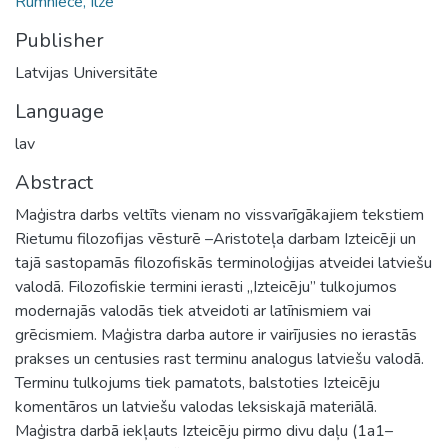
Rūmniece, Ilze
Publisher
Latvijas Universitāte
Language
lav
Abstract
Maģistra darbs veltīts vienam no vissvarīgākajiem tekstiem
Rietumu filozofijas vēsturē –Aristoteļa darbam Izteicēji un
tajā sastopamās filozofiskās terminoloģijas atveidei latviešu
valodā. Filozofiskie termini ierasti „Izteicēju” tulkojumos
modernajās valodās tiek atveidoti ar latīnismiem vai
grēcismiem. Maģistra darba autore ir vairījusies no ierastās
prakses un centusies rast terminu analogus latviešu valodā.
Terminu tulkojums tiek pamatots, balstoties Izteicēju
komentāros un latviešu valodas leksiskajā materiālā.
Maģistra darbā iekļauts Izteicēju pirmo divu daļu (1a1–