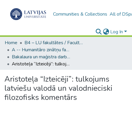
Communities & Collections
All of DSp
Log In
Home
B4 – LU fakultātes / Faculties of the UL
A -- Humanitāro zinātņu fakultāte / Faculty of Humanities
Bakalaura un maģistra darbi (HZF) / Bachelor's and Master's theses
Aristoteļa “Izteicēji”: tulkojums latviešu valodā un valodnieciski filozofisks komentārs
Aristoteļa “Izteicēji”: tulkojums
latviešu valodā un valodnieciski
filozofisks komentārs