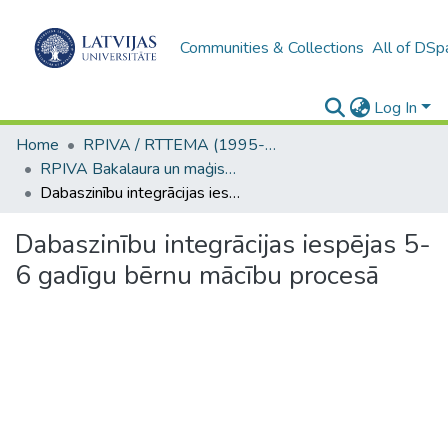
Communities & Collections
All of DSp
Log In
Home
RPIVA / RTTEMA (1995-2016)
RPIVA Bakalaura un maģistra darbi / RTTEMA Bachelor's and Master's theses (1995-2017)
Dabaszinību integrācijas iespējas 5- 6 gadīgu bērnu mācību procesā
Dabaszinību integrācijas iespējas 5-
6 gadīgu bērnu mācību procesā