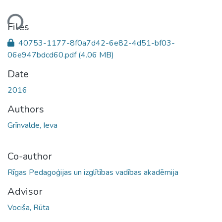
ding...
Files
40753-1177-8f0a7d42-6e82-4d51-bf03-
06e947bdcd60.pdf
(4.06 MB)
Date
2016
Authors
Grīnvalde, Ieva
Co-author
Rīgas Pedagoģijas un izglītības vadības akadēmija
Advisor
Vociša, Rūta