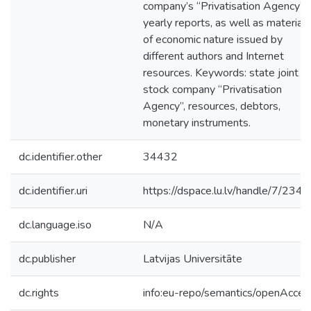
company’s “Privatisation Agency”
yearly reports, as well as materials
of economic nature issued by
different authors and Internet
resources. Keywords: state joint
stock company “Privatisation
Agency”, resources, debtors,
monetary instruments.
dc.identifier.other
34432
dc.identifier.uri
https://dspace.lu.lv/handle/7/234
dc.language.iso
N/A
dc.publisher
Latvijas Universitāte
dc.rights
info:eu-repo/semantics/openAcces