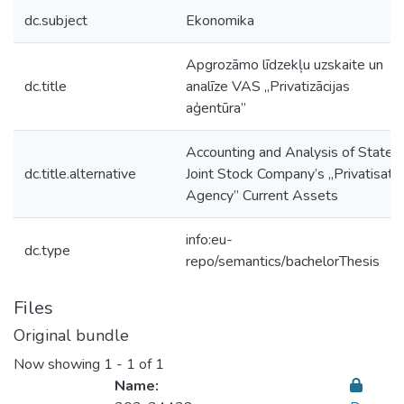
dc.subject
Ekonomika
Apgrozāmo līdzekļu uzskaite un
dc.title
analīze VAS „Privatizācijas
aģentūra”
Accounting and Analysis of State
dc.title.alternative
Joint Stock Company’s „Privatisati
Agency” Current Assets
info:eu-
dc.type
repo/semantics/bachelorThesis
Files
Original bundle
Now showing
1 - 1 of 1
Name: