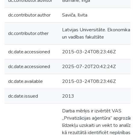
dc.contributor.advisor
Būmane, Inga
dc.contributor.author
Saviča, Ilvita
Latvijas Universitāte. Ekonomikas
dc.contributor.other
un vadības fakultāte
dc.date.accessioned
2015-03-24T08:23:46Z
dc.date.accessioned
2025-07-20T20:42:24Z
dc.date.available
2015-03-24T08:23:46Z
dc.date.issued
2013
Darba mērķis ir izvērtēt VAS
„Privatizācijas aģentūra” apgrozām
līdzekļu uzskaiti un veikt to analīzi,
kā rezultātā identificēt nepilnības u