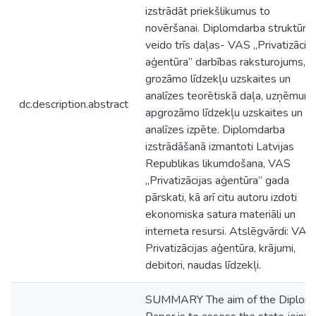
izstrādāt priekšlikumus to
novēršanai. Diplomdarba struktūru
veido trīs daļas- VAS „Privatizācija
aģentūra” darbības raksturojums,
grozāmo līdzekļu uzskaites un
analīzes teorētiskā daļa, uzņēmum
dc.description.abstract
apgrozāmo līdzekļu uzskaites un
analīzes izpēte. Diplomdarba
izstrādāšanā izmantoti Latvijas
Republikas likumdošana, VAS
„Privatizācijas aģentūra” gada
pārskati, kā arī citu autoru izdoti
ekonomiska satura materiāli un
interneta resursi. Atslēgvārdi: VAS
Privatizācijas aģentūra, krājumi,
debitori, naudas līdzekļi.
SUMMARY The aim of the Diplom