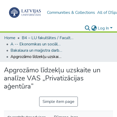
Communities & Collections
All of DSp
Log In
Home
B4 – LU fakultātes / Faculties of the UL
A -- Ekonomikas un sociālo zinātņu fakultāte / Faculty of Economics and Social Sciences
Bakalaura un maģistra darbi (ESZF) / Bachelor's and Master's theses
Apgrozāmo līdzekļu uzskaite un analīze VAS „Privatizācijas aģentūra”
Apgrozāmo līdzekļu uzskaite un
analīze VAS „Privatizācijas
aģentūra”
Simple item page