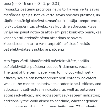
cieši (r = 0,45 un r = 0,41, p<0,01).
Pusaudža pašcieņu prognoze nevis to, kā viņš vērtē savas
mācīšanas spējas, bet kā vērtē savas sociālas prasmes, un
tāpēc ir nozīmīgi pievērst uzmanību skolotāju kompetencei,
jo skolotājs/a ir tas cilvēks, kas koordinē attiecības klasē,
viņš/a var paust noteiktu attieksmi pret konkrēto bērnu, kas
var nopietni ietekmēt bērna attiecības ar savam
klasesbiedriem, ar to var interpretēt arī akadēmiskās
pašefektivitātes saistību ar pašcieņu.
Atslēgas vārdi: Akadēmiskā pašefektivitāte, sociāla
pašefektivitāte, pašcieņa, pusaudži, dzimums, vecums.
The goal of the term paper was to find out which self-
efficacy scales can better predict self-esteem indicators,
what is the connection between academic self-efficacy and
adolescent self-esteem indicators, as well as between
social self-efficacy and adolescent self-esteem indicators;
additionally the work aimed to conclude, whether gender
and age can predict self-esteem indicators. 72 students