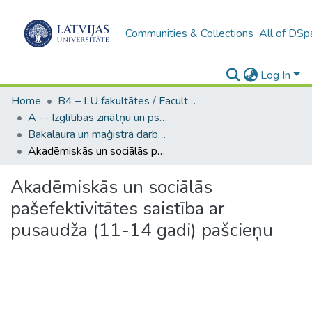
Communities & Collections
All of DSp
Log In
Home
B4 – LU fakultātes / Faculties of the UL
A -- Izglītības zinātņu un psiholoģijas fakultāte / Faculty of Education Sciences and Psychology
Bakalaura un maģistra darbi (PPMF) / Bachelor's and Master's theses
Akadēmiskās un sociālās pašefektivitātes saistība ar pusaudža (11-14 gadi) pašcieņu
Akadēmiskās un sociālās
pašefektivitātes saistība ar
pusaudža (11-14 gadi) pašcieņu