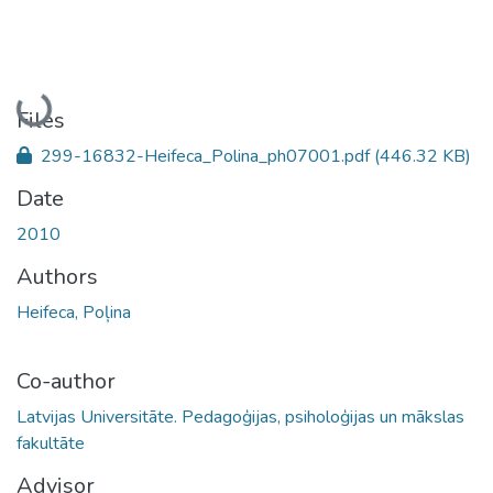
Loading...
Files
299-16832-Heifeca_Polina_ph07001.pdf
(446.32 KB)
Date
2010
Authors
Heifeca, Poļina
Co-author
Latvijas Universitāte. Pedagoģijas, psiholoģijas un mākslas
fakultāte
Advisor