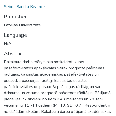
Sebre, Sandra Beatrice
Publisher
Latvijas Universitāte
Language
N/A
Abstract
Bakalaura darba mērķis bija noskaidrot, kuras
pašefektivitātes apakšskalas vairāk prognozē pašcieņas
radītājus, kā saistās akadēmiskās pašefektivitātes un
pusaudža pašcieņas rādītāji, kā saistās sociālās
pašefektivitātes un pusaudža pašcieņas rādītāji, un vai
dzimums un vecums prognozē pašcieņas rādītājus. Pētījumā
piedalījās 72 skolēni, no tiem ir 43 meitenes un 29 zēni
vecumā no 11 -14 gadiem (M=13; SD=0,7). Respondenti ir
no dažādām skolām. Bakalaura darba pētījumā akadēmiskas