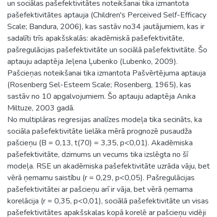
un sociālas pašefektivitātes noteikšanai tika izmantota
pašefektivitātes aptauja (Children's Perceived Self-Efficacy
Scale; Bandura, 2006), kas sastāv no34 jautājumiem, kas ir
sadalīti trīs apakšskalās: akadēmiskā pašefektivitāte,
pašregulācijas pašefektivitāte un sociālā pašefektivitāte. Šo
aptauju adaptēja Jeļena Ļubenko (Lubenko, 2009).
Pašcieņas noteikšanai tika izmantota Pašvērtējuma aptauja
(Rosenberg Sel-Esteem Scale; Rosenberg, 1965), kas
sastāv no 10 apgalvojumiem. Šo aptauju adaptēja Anika
Miltuze, 2003 gadā.
No multiplāras regresijas analīzes modeļa tika secināts, ka
sociāla pašefektivitāte lielāka mērā prognozē pusaudža
pašcieņu (B = 0,13, t(70) = 3,35, p<0,01). Akadēmiska
pašefektivitāte, dzimums un vecums tika izslēgta no šī
modeļa. RSE un akadēmiska pašefektivitāte uzrāda vāju, bet
vērā ņemamu saistību (r = 0,29, p<0,05). Pašregulācijas
pašefektivitātei ar pašcieņu arī ir vāja, bet vērā ņemama
korelācija (r = 0,35, p<0,01), sociālā pašefektivitāte un visas
pašefektivitātes apakšskalas kopā korelē ar pašcieņu vidēji