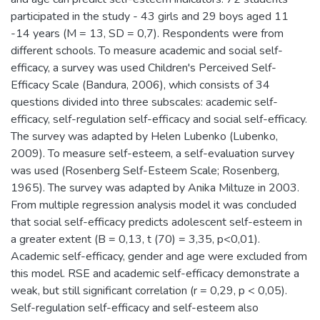
participated in the study - 43 girls and 29 boys aged 11
-14 years (M = 13, SD = 0,7). Respondents were from
different schools. To measure academic and social self-
efficacy, a survey was used Children's Perceived Self-
Efficacy Scale (Bandura, 2006), which consists of 34
questions divided into three subscales: academic self-
efficacy, self-regulation self-efficacy and social self-efficacy.
The survey was adapted by Helen Lubenko (Lubenko,
2009). To measure self-esteem, a self-evaluation survey
was used (Rosenberg Self-Esteem Scale; Rosenberg,
1965). The survey was adapted by Anika Miltuze in 2003.
From multiple regression analysis model it was concluded
that social self-efficacy predicts adolescent self-esteem in
a greater extent (B = 0,13, t (70) = 3,35, p<0,01).
Academic self-efficacy, gender and age were excluded from
this model. RSE and academic self-efficacy demonstrate a
weak, but still significant correlation (r = 0,29, p < 0,05).
Self-regulation self-efficacy and self-esteem also