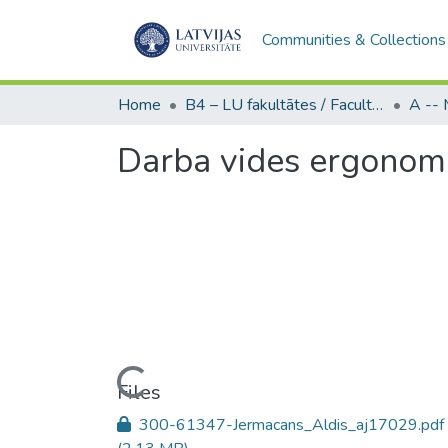
Communities & Collections
Home
B4 – LU fakultātes / Faculties of the UL
Darba vides ergonomi
Loading...
Files
300-61347-Jermacans_Aldis_aj17029.pdf