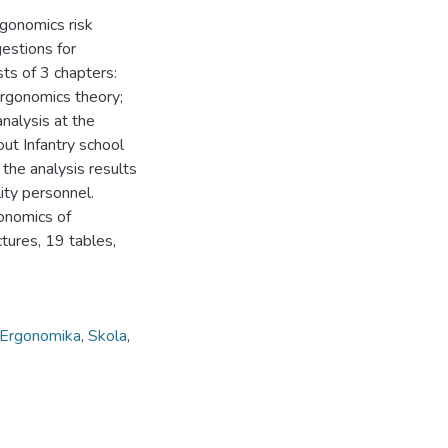
rgonomics risk
gestions for
ts of 3 chapters:
ergonomics theory;
nalysis at the
ut Infantry school
 the analysis results
ity personnel.
onomics of
tures, 19 tables,
.
Ergonomika
,
Skola
,