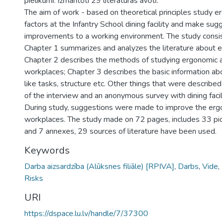
pielikumi. Izmantoti 29 literatūras avoti.
The aim of work - based on theoretical principles study e
factors at the Infantry School dining facility and make sug
improvements to a working environment. The study consis
Chapter 1 summarizes and analyzes the literature about 
Chapter 2 describes the methods of studying ergonomic a
workplaces; Chapter 3 describes the basic information abo
like tasks, structure etc. Other things that were described
of the interview and an anonymous survey with dining facil
During study, suggestions were made to improve the erg
workplaces. The study made on 72 pages, includes 33 pic
and 7 annexes, 29 sources of literature have been used
Keywords
Darba aizsardzība (Alūksnes filiāle) [RPIVA]
,
Darbs
,
Vide
,
Risks
URI
https://dspace.lu.lv/handle/7/37300