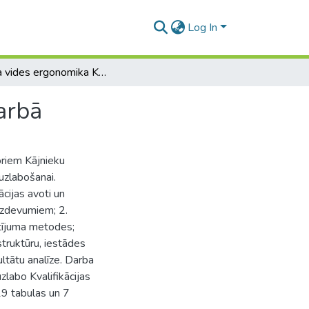
Log In
Darba vides ergonomika Kājnieku skolas ēdnīcas darbā
arbā
oriem Kājnieku
uzlabošanai.
cijas avoti un
uzdevumiem; 2.
ētījuma metodes;
struktūru, iestādes
ltātu analīze. Darba
zlabo Kvalifikācijas
 19 tabulas un 7