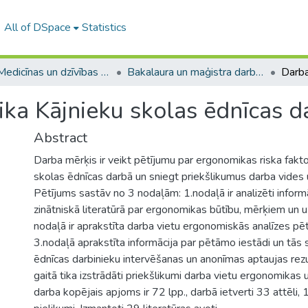
All of DSpace
Statistics
A -- Medicīnas un dzīvības zinātņu fakultāte / Faculty of Medicine and Life Sciences
Bakalaura un maģistra darbi (MDZF) / Bachelor's and Master's theses
ka Kājnieku skolas ēdnīcas d
Abstract
Darba mērķis ir veikt pētījumu par ergonomikas riska fakt
skolas ēdnīcas darbā un sniegt priekšlikumus darba vides 
Pētījums sastāv no 3 nodaļām: 1.nodaļā ir analizēti informā
zinātniskā literatūrā par ergonomikas būtību, mērķiem un 
nodaļā ir aprakstīta darba vietu ergonomiskās analīzes p
3.nodaļā aprakstīta informācija par pētāmo iestādi un tās 
ēdnīcas darbinieku intervēšanas un anonīmas aptaujas rezu
gaitā tika izstrādāti priekšlikumi darba vietu ergonomikas u
darba kopējais apjoms ir 72 lpp., darbā ietverti 33 attēli,