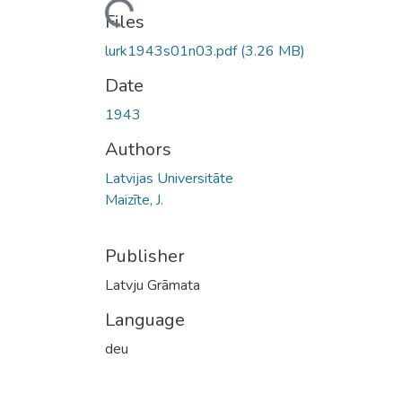
Loading...
Files
lurk1943s01n03.pdf
(3.26 MB)
Date
1943
Authors
Latvijas Universitāte
Maizīte, J.
Publisher
Latvju Grāmata
Language
deu