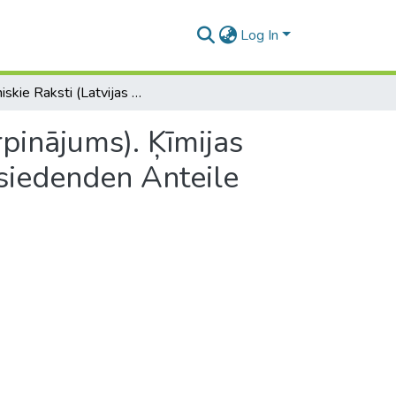
Log In
Zinātniskie Raksti (Latvijas Universitātes Rakstu turpinājums). Ķīmijas fakultātes serija. 1.sēj., Nr.3. Zur Kenntnis der hochsiedenden Anteile des Holzterpentinöls der Kiefer
rpinājums). Ķīmijas
chsiedenden Anteile