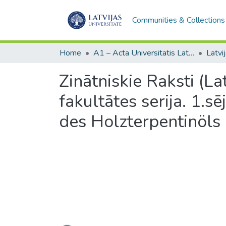
Communities & Collections
Home
A1 – Acta Universitatis Latviensis / Universitātes raksti / Scientific papers
Zinātniskie Raksti (La
fakultātes serija. 1.s
des Holzterpentinöls 