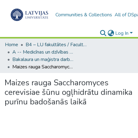
Communities & Collections
All of DSp
Log In
Home
B4 – LU fakultātes / Faculties of the UL
A -- Medicīnas un dzīvības zinātņu fakultāte / Faculty of Medicine and Life Sciences
Bakalaura un maģistra darbi (MDZF) / Bachelor's and Master's theses
Maizes rauga Saccharomyces cerevisiae šūnu ogļhidrātu dinamika purīnu badošanās laikā
Maizes rauga Saccharomyces
cerevisiae šūnu ogļhidrātu dinamika
purīnu badošanās laikā