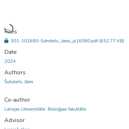
Loading...
Files
301-102680-Suholets_Janis_js16080.pdf
(652.77 KB)
Date
2024
Authors
Šuholets, Jānis
Co-author
Latvijas Universitāte. Bioloģijas fakultāte
Advisor