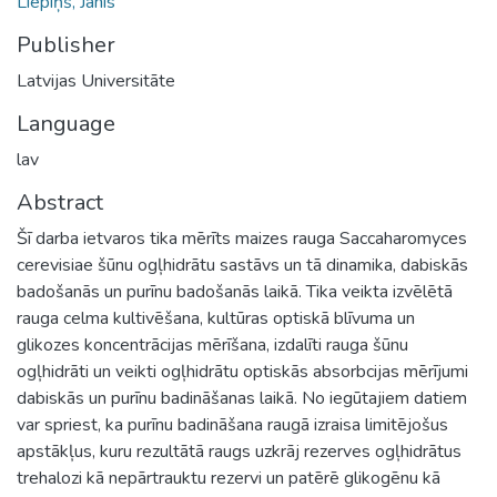
Liepiņš, Jānis
Publisher
Latvijas Universitāte
Language
lav
Abstract
Šī darba ietvaros tika mērīts maizes rauga Saccaharomyces
cerevisiae šūnu ogļhidrātu sastāvs un tā dinamika, dabiskās
badošanās un purīnu badošanās laikā. Tika veikta izvēlētā
rauga celma kultivēšana, kultūras optiskā blīvuma un
glikozes koncentrācijas mērīšana, izdalīti rauga šūnu
ogļhidrāti un veikti ogļhidrātu optiskās absorbcijas mērījumi
dabiskās un purīnu badināšanas laikā. No iegūtajiem datiem
var spriest, ka purīnu badināšana raugā izraisa limitējošus
apstākļus, kuru rezultātā raugs uzkrāj rezerves ogļhidrātus
trehalozi kā nepārtrauktu rezervi un patērē glikogēnu kā