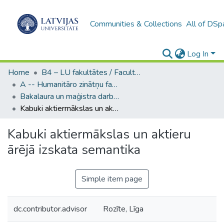
Communities & Collections
All of DSp
Log In
Home
B4 – LU fakultātes / Faculties of the UL
A -- Humanitāro zinātņu fakultāte / Faculty of Humanities
Bakalaura un maģistra darbi (HZF) / Bachelor's and Master's theses
Kabuki aktiermākslas un aktieru ārējā izskata semantika
Kabuki aktiermākslas un aktieru
ārējā izskata semantika
Simple item page
dc.contributor.advisor
Rozīte, Līga