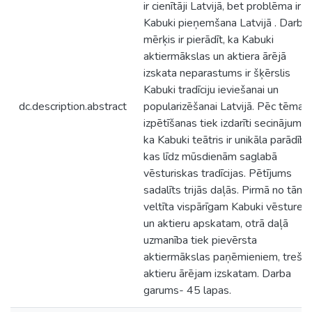
ir cienītāji Latvijā, bet problēma ir
Kabuki pieņemšana Latvijā . Darba
mērķis ir pierādīt, ka Kabuki
aktiermākslas un aktiera ārējā
izskata neparastums ir šķērslis
Kabuki tradīciju ieviešanai un
dc.description.abstract
popularizēšanai Latvijā. Pēc tēmas
izpētīšanas tiek izdarīti secinājumi,
ka Kabuki teātris ir unikāla parādība
kas līdz mūsdienām saglabā
vēsturiskas tradīcijas. Pētījums
sadalīts trijās daļās. Pirmā no tām i
veltīta vispārīgam Kabuki vēstures
un aktieru apskatam, otrā daļā
uzmanība tiek pievērsta
aktiermākslas paņēmieniem, trešā 
aktieru ārējam izskatam. Darba
garums- 45 lapas.