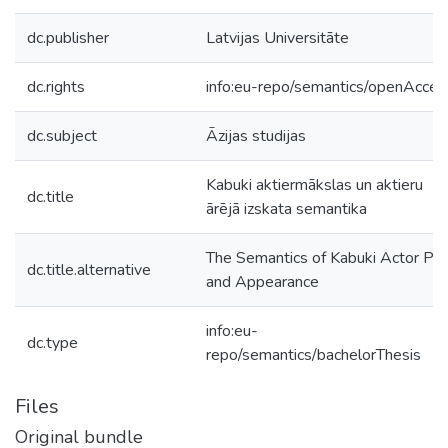
dc.publisher
Latvijas Universitāte
dc.rights
info:eu-repo/semantics/openAcces
dc.subject
Āzijas studijas
Kabuki aktiermākslas un aktieru
dc.title
ārējā izskata semantika
The Semantics of Kabuki Actor Pla
dc.title.alternative
and Appearance
info:eu-
dc.type
repo/semantics/bachelorThesis
Files
Original bundle