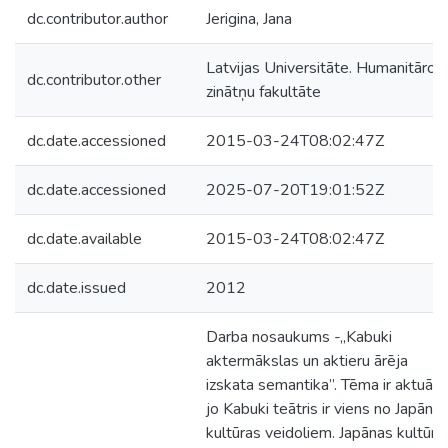
dc.contributor.author
Jerigina, Jana
Latvijas Universitāte. Humanitāro
dc.contributor.other
zinātņu fakultāte
dc.date.accessioned
2015-03-24T08:02:47Z
dc.date.accessioned
2025-07-20T19:01:52Z
dc.date.available
2015-03-24T08:02:47Z
dc.date.issued
2012
Darba nosaukums -„Kabuki
aktermākslas un aktieru ārēja
izskata semantika”. Tēma ir aktuāla,
jo Kabuki teātris ir viens no Japāna
kultūras veidoliem. Japānas kultūrai