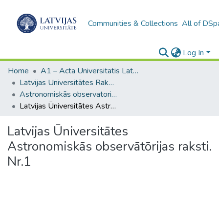
Communities & Collections
All of DSp
Log In
Home
A1 – Acta Universitatis Latviensis / Universitātes raksti / Scientific papers
Latvijas Universitātes Raksti (1923–1943)
Astronomiskās observatorijas raksti (1932-1940)
Latvijas Ūniversitātes Astronomiskās observātōrijas raksti. Nr.1
Latvijas Ūniversitātes
Astronomiskās observātōrijas raksti.
Nr.1