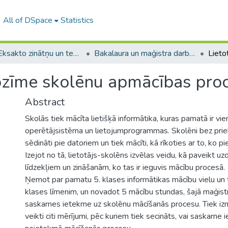
All of DSpace
Statistics
A -- Eksakto zinātņu un tehnoloģiju fakultāte / Faculty of Science and Technology
Bakalaura un maģistra darbi (EZTF) / Bachelor's and Master's theses
ozīme skolēnu apmācības pro
Abstract
Skolās tiek mācīta lietišķā informātika, kuras pamatā ir vie
operētājsistēma un lietojumprogrammas. Skolēni bez prie
sēdināti pie datoriem un tiek mācīti, kā rīkoties ar to, ko pi
Izejot no tā, lietotājs-skolēns izvēlas veidu, kā paveikt u
līdzekļiem un zināšanām, ko tas ir ieguvis mācību procesā.
Ņemot par pamatu 5. klases informātikas mācību vielu un t
klases līmenim, un novadot 5 mācību stundas, šajā maģistra
saskarnes ietekme uz skolēnu mācīšanās procesu. Tiek izmē
veikti citi mērījumi, pēc kuriem tiek secināts, vai saskarne