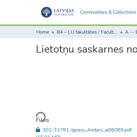
Communities & Collections
Home
B4 – LU fakultātes / Faculties of the UL
Lietotņu saskarnes n
Loading...
Files
302-31781-Ignacs_Andars_ai08089.pdf