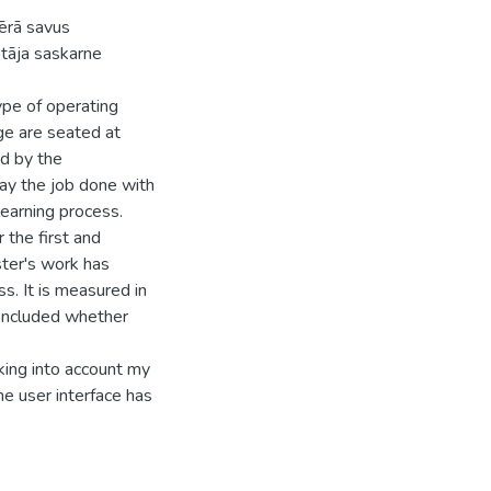
ērā savus
otāja saskarne
ype of operating
ge are seated at
d by the
ay the job done with
earning process.
 the first and
ster's work has
s. It is measured in
oncluded whether
king into account my
he user interface has