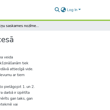
Log In
Lietotņu saskarnes nozīme skolēnu apmācības procesā
cesā
na veida
kšzināšanām tiek
edāvā attiecīgā vide.
zdevumu ar tiem
o pielāgojot 1. un 2.
 darbā ir izpētīta
rīts gan laiks, gan
 ietekmē vai