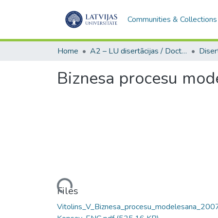
Communities & Collections
Home
A2 – LU disertācijas / Doctoral theses UL
Biznesa procesu mod
Loading...
Files
Vitolins_V_Biznesa_procesu_modelesana_200