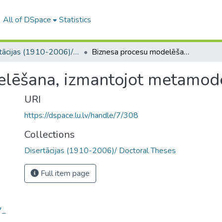
All of DSpace
Statistics
Disertācijas (1910-2006)/ Doctoral Theses
Biznesa procesu modelēšana, izmantojot metamodelēšanas paņēmienus
elēšana, izmantojot metamo
URI
https://dspace.lu.lv/handle/7/308
Collections
Disertācijas (1910-2006)/ Doctoral Theses
Full item page
7_