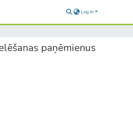
Log In
delēšanas paņēmienus