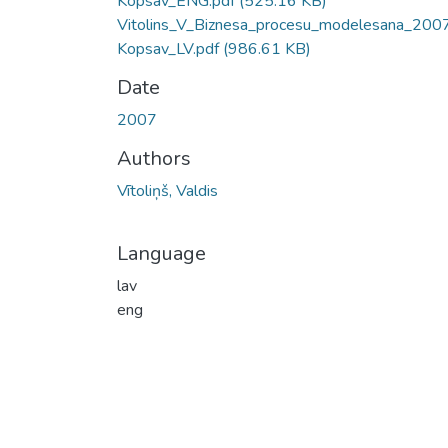
Kopsav_ENG.pdf
(525.16 KB)
Vitolins_V_Biznesa_procesu_modelesana_200
Kopsav_LV.pdf
(986.61 KB)
Date
2007
Authors
Vītoliņš, Valdis
Language
lav
eng