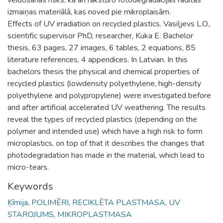
izmaiņas materiālā, kas noved pie mikroplaisām.
Effects of UV irradiation on recycled plastics. Vasiļjevs L.O.,
scientific supervisor PhD, researcher, Kuka E. Bachelor
thesis, 63 pages, 27 images, 6 tables, 2 equations, 85
literature references, 4 appendices. In Latvian. In this
bachelors thesis the physical and chemical properties of
recycled plastics (lowdensity polyethylene, high-density
polyethylene and polypropylene) were investigated before
and after artificial accelerated UV weathering. The results
reveal the types of recycled plastics (depending on the
polymer and intended use) which have a high risk to form
microplastics, on top of that it describes the changes that
photodegradation has made in the material, which lead to
micro-tears.
Keywords
Ķīmija
,
POLIMĒRI
,
RECIKLĒTA PLASTMASA
,
UV
STAROJUMS
,
MIKROPLASTMASA