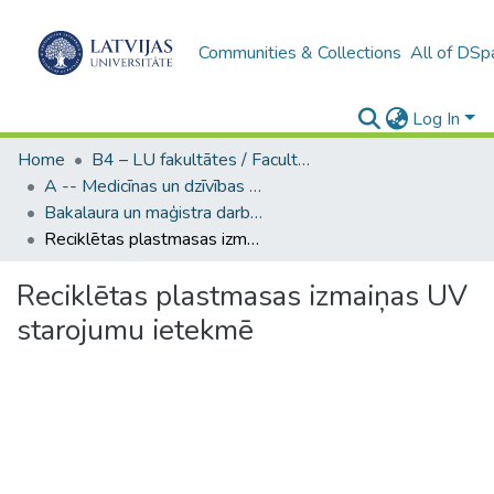
Communities & Collections
All of DSp
Log In
Home
B4 – LU fakultātes / Faculties of the UL
A -- Medicīnas un dzīvības zinātņu fakultāte / Faculty of Medicine and Life Sciences
Bakalaura un maģistra darbi (MDZF) / Bachelor's and Master's theses
Reciklētas plastmasas izmaiņas UV starojumu ietekmē
Reciklētas plastmasas izmaiņas UV
starojumu ietekmē