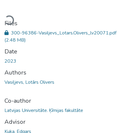
Loading...
Files
300-96386-Vasiljevs_Lotars.Olivers_lv20071.pdf
(2.48 MB)
Date
2023
Authors
Vasiļjevs, Lotārs Olivers
Co-author
Latvijas Universitāte. Ķīmijas fakultāte
Advisor
Kuka, Edgars