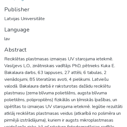
Publisher
Latvijas Universitāte
Language
lav
Abstract
Reciklētas plastmasas izmaiņas UV starojuma ietekmē.
Vasiļjevs L.O., zinātniskais vadītājs PhD, pētnieks Kuka E.
Bakalaura darbs, 63 lappuses, 27 attēli, 6 tabulas, 2
vienādojumi, 85 literatūras avoti, 4 pielikumi. Latviešu
valodā. Bakalaura darbā ir raksturotas dažādu reciklētu
plastmasu (zema blīvuma polietilēns, augsta blīvuma
polietilēns, polipropilēns) fizikālās un ķīmiskās īpašības, un
izpētītas to izmaiņas UV starojuma ietekmē. Iegūtie rezultāti
atklāj reciklētas plastmasas veidus (atkarībā no polimēra un
pirmējā izstrādājuma), kuriem ir augsts mikroplastmasas
veidošanās risks, kā arī raksturo fotodegradācijas radītās