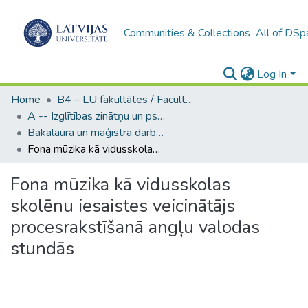
Communities & Collections
All of DSp
Log In
Home
B4 – LU fakultātes / Faculties of the UL
A -- Izglītības zinātņu un psiholoģijas fakultāte / Faculty of Education Sciences and Psychology
Bakalaura un maģistra darbi (PPMF) / Bachelor's and Master's theses
Fona mūzika kā vidusskolas skolēnu iesaistes veicinātājs procesrakstīšanā angļu valodas stundās
Fona mūzika kā vidusskolas
skolēnu iesaistes veicinātājs
procesrakstīšanā angļu valodas
stundās