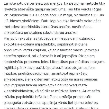
Lai īstenotu darbā izvirzītos mērķus, kā pētījuma metode tika
izvēlēta atsevišķa gadījuma pētījums. Tas tika veikts Rīgas
28. vidusskolā 2010. gada aprīlī un maijā, piedaloties 11. un
12. klases skolēniem. Datu ieguvei tika lietotās sekojošas
metodes: teorētiskās literatūras analīze, novērošana,
anketēšana un skolēnu rakstu darbu analīze.
Par spīti rakstīšanas labvēlīgajam iespaidam, uzlabojot
skolotāja-skolēna mijiedarbību, papildinot skolēna
produktīvo vārdu krājumu, kā arī risinot ar mācību procesu
saistīto spriedzi, tai klātesošs ir arī joprojām līdz galam
neatrisinātu problemu loks. Literatūras par mūzikas lietojumu
izglītībā pārskats ir palīdzējis atpazīt pielietojamas fona
mūzikas priekšnosacījumus. Izmantojot iepriekšēju
anketēšanu, šiem kritērijiem atbilstoša un agras jaunības
vecumgrupai tīkama mūzika tika galvenokārt rasta
klasiskās/klavieru, kā arī džeza mūzikas žanros. Ar atlasīto
mūziku papildināta brīvrakstīšana uzrādīja procentuāli
pieaugošu lietvārdu un apstākļa vārdu lietojumu tekstos.
Lielākā daļa skolēnu klasē uzreiz jūtas ērti, klātesot fona