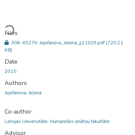
Loading...
Files
306-45276-Jepifanova_Jelena_jj11029.pdf
(720.21
KB)
Date
2015
Authors
Jepifanova, Jeļena
Co-author
Latvijas Universitāte. Humanitāro zinātņu fakultāte
Advisor