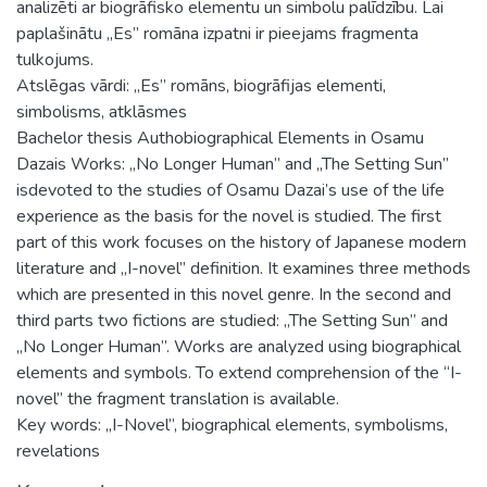
analizēti ar biogrāfisko elementu un simbolu palīdzību. Lai
paplašinātu „Es” romāna izpatni ir pieejams fragmenta
tulkojums.
Atslēgas vārdi: „Es” romāns, biogrāfijas elementi,
simbolisms, atklāsmes
Bachelor thesis Authobiographical Elements in Osamu
Dazais Works: „No Longer Human” and „The Setting Sun”
isdevoted to the studies of Osamu Dazai’s use of the life
experience as the basis for the novel is studied. The first
part of this work focuses on the history of Japanese modern
literature and „I-novel” definition. It examines three methods
which are presented in this novel genre. In the second and
third parts two fictions are studied: „The Setting Sun” and
„No Longer Human”. Works are analyzed using biographical
elements and symbols. To extend comprehension of the “I-
novel” the fragment translation is available.
Key words: „I-Novel”, biographical elements, symbolisms,
revelations