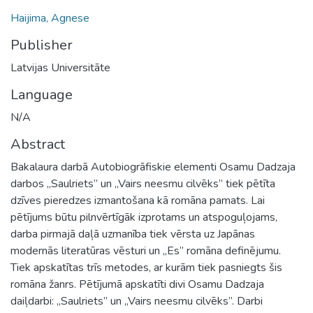
Haijima, Agnese
Publisher
Latvijas Universitāte
Language
N/A
Abstract
Bakalaura darbā Autobiogrāfiskie elementi Osamu Dadzaja
darbos „Saulriets” un „Vairs neesmu cilvēks” tiek pētīta
dzīves pieredzes izmantošana kā romāna pamats. Lai
pētījums būtu pilnvērtīgāk izprotams un atspoguļojams,
darba pirmajā daļā uzmanība tiek vērsta uz Japānas
modernās literatūras vēsturi un „Es” romāna definējumu.
Tiek apskatītas trīs metodes, ar kurām tiek pasniegts šis
romāna žanrs. Pētījumā apskatīti divi Osamu Dadzaja
daiļdarbi: „Saulriets” un „Vairs neesmu cilvēks”. Darbi