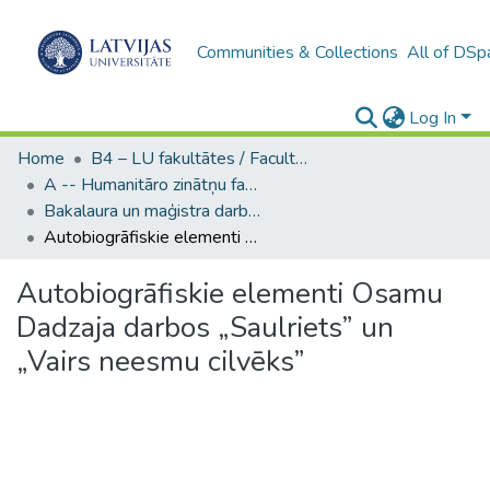
Communities & Collections
All of DSp
Log In
Home
B4 – LU fakultātes / Faculties of the UL
A -- Humanitāro zinātņu fakultāte / Faculty of Humanities
Bakalaura un maģistra darbi (HZF) / Bachelor's and Master's theses
Autobiogrāfiskie elementi Osamu Dadzaja darbos „Saulriets” un „Vairs neesmu cilvēks”
Autobiogrāfiskie elementi Osamu
Dadzaja darbos „Saulriets” un
„Vairs neesmu cilvēks”