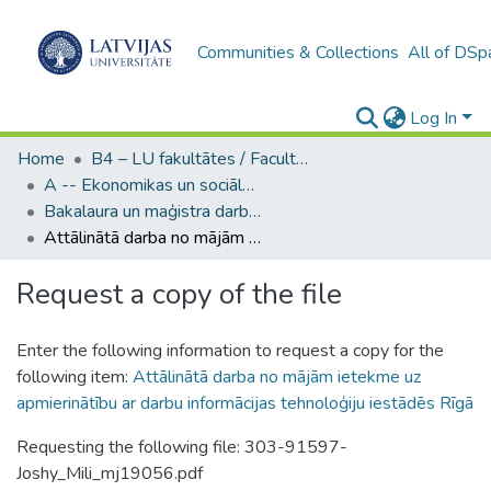
Communities & Collections
All of DSp
Log In
Home
B4 – LU fakultātes / Faculties of the UL
A -- Ekonomikas un sociālo zinātņu fakultāte / Faculty of Economics and Social Sciences
Bakalaura un maģistra darbi (ESZF) / Bachelor's and Master's theses
Attālinātā darba no mājām ietekme uz apmierinātību ar darbu informācijas tehnoloģiju iestādēs Rīgā
Request a copy of the file
Enter the following information to request a copy for the
following item:
Attālinātā darba no mājām ietekme uz
apmierinātību ar darbu informācijas tehnoloģiju iestādēs Rīgā
Requesting the following file: 303-91597-
Joshy_Mili_mj19056.pdf