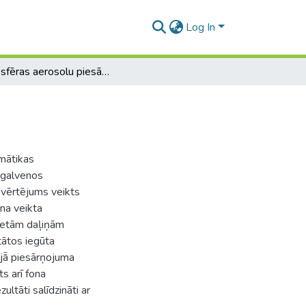
Log In
Atmosfēras aerosolu piesārņojums Siguldā
mātikas
t galvenos
vērtējums veikts
na veikta
ietām daļiņām
ātos iegūta
jā̄ piesārņojuma
s arī fona
ltāti salīdzināti ar