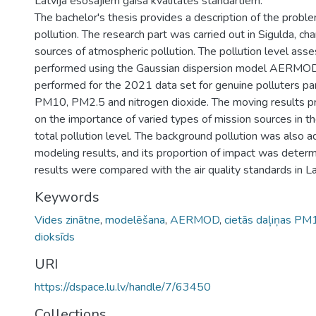
Latvijā esošajiem gaisa kvalitātes standartiem.
The bachelor's thesis provides a description of the probl
pollution. The research part was carried out in Sigulda, cha
sources of atmospheric pollution. The pollution level as
performed using the Gaussian dispersion model AERMOD
performed for the 2021 data set for genuine polluters par
PM10, PM2.5 and nitrogen dioxide. The moving results pr
on the importance of varied types of mission sources in th
total pollution level. The background pollution was also 
modeling results, and its proportion of impact was deter
results were compared with the air quality standards in La
Keywords
Vides zinātne
,
modelēšana
,
AERMOD
,
cietās daļiņas P
dioksīds
URI
https://dspace.lu.lv/handle/7/63450
Collections