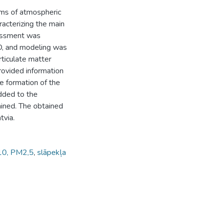
ems of atmospheric
racterizing the main
sessment was
, and modeling was
ticulate matter
ovided information
e formation of the
added to the
mined. The obtained
tvia.
M10, PM2,5
,
slāpekļa