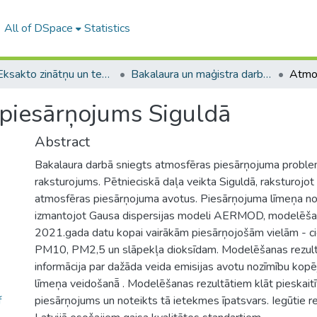
All of DSpace
Statistics
A -- Eksakto zinātņu un tehnoloģiju fakultāte / Faculty of Science and Technology
Bakalaura un maģistra darbi (EZTF) / Bachelor's and Master's theses
piesārņojums Siguldā
Abstract
Bakalaura darbā sniegts atmosfēras piesārņojuma proble
raksturojums. Pētnieciskā daļa veikta Siguldā, raksturojo
atmosfēras piesārņojuma avotus. Piesārņojuma līmeņa no
izmantojot Gausa dispersijas modeli AERMOD, modelēša
2021.gada datu kopai vairākām piesārņojošām vielām - c
PM10, PM2,5 un slāpekļa dioksīdam. Modelēšanas rezult
informācija par dažāda veida emisijas avotu nozīmību kopē
līmeņa veidošanā̄ . Modelēšanas rezultātiem klāt pieskaitīt
f
piesārņojums un noteikts tā ietekmes īpatsvars. Iegūtie rezu