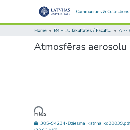
Communities & Collections
Home
B4 – LU fakultātes / Faculties of the UL
Atmosfēras aerosolu 
Loading...
Files
305-94234-Dziesma_Katrina_kd20039.pd