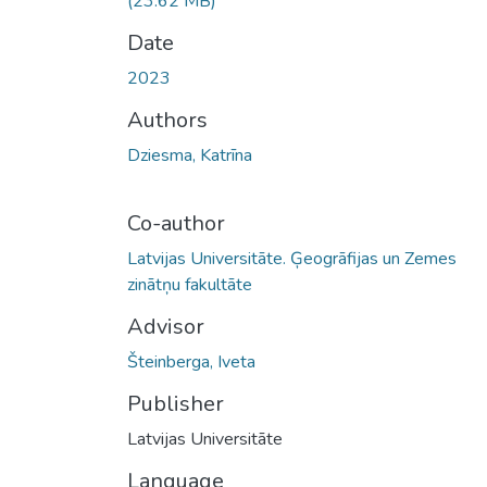
(23.62 MB)
Date
2023
Authors
Dziesma, Katrīna
Co-author
Latvijas Universitāte. Ģeogrāfijas un Zemes
zinātņu fakultāte
Advisor
Šteinberga, Iveta
Publisher
Latvijas Universitāte
Language