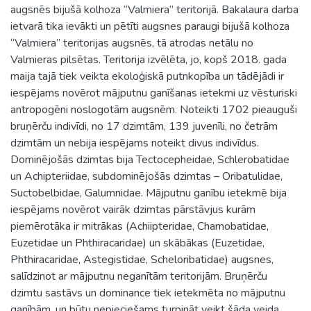
augsnēs bijušā kolhoza “Valmiera” teritorijā. Bakalaura darba
ietvarā tika ievākti un pētīti augsnes paraugi bijušā kolhoza
“Valmiera” teritorijas augsnēs, tā atrodas netālu no
Valmieras pilsētas. Teritorija izvēlēta, jo, kopš 2018. gada
maija tajā tiek veikta ekoloģiskā putnkopība un tādējādi ir
iespējams novērot mājputnu ganīšanas ietekmi uz vēsturiski
antropogēni noslogotām augsnēm. Noteikti 1702 pieauguši
bruņērču indivīdi, no 17 dzimtām, 139 juvenīli, no četrām
dzimtām un nebija iespējams noteikt divus indivīdus.
Dominējošās dzimtas bija Tectocepheidae, Schlerobatidae
un Achipteriidae, subdominējošās dzimtas – Oribatulidae,
Suctobelbidae, Galumnidae. Mājputnu ganību ietekmē bija
iespējams novērot vairāk dzimtas pārstāvjus kurām
piemērotāka ir mitrākas (Achiipteridae, Chamobatidae,
Euzetidae un Phthiracaridae) un skābākas (Euzetidae,
Phthiracaridae, Astegistidae, Scheloribatidae) augsnes,
salīdzinot ar mājputnu neganītām teritorijām. Bruņērču
dzimtu sastāvs un dominance tiek ietekmēta no mājputnu
ganībām, un būtu nepieciešams turpināt veikt šāda veida