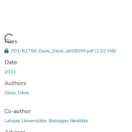
Loading...
Files
301-82758-Ducis_Davis_dd18059.pdf
(1.02 MB)
Date
2021
Authors
Dūcis, Dāvis
Co-author
Latvijas Universitāte. Bioloģijas fakultāte