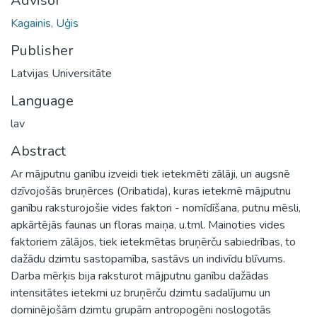
Advisor
Kagainis, Uģis
Publisher
Latvijas Universitāte
Language
lav
Abstract
Ar mājputnu ganību izveidi tiek ietekmēti zālāji, un augsnē
dzīvojošās bruņērces (Oribatida), kuras ietekmē mājputnu
ganību raksturojošie vides faktori - nomīdīšana, putnu mēsli,
apkārtējās faunas un floras maiņa, u.tml. Mainoties vides
faktoriem zālājos, tiek ietekmētas bruņērču sabiedrības, to
dažādu dzimtu sastopamība, sastāvs un indivīdu blīvums.
Darba mērķis bija raksturot mājputnu ganību dažādas
intensitātes ietekmi uz bruņērču dzimtu sadalījumu un
dominējošām dzimtu grupām antropogēni noslogotās