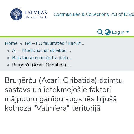
Communities & Collections
All of DSp
Log In
Home
B4 – LU fakultātes / Faculties of the UL
A -- Medicīnas un dzīvības zinātņu fakultāte / Faculty of Medicine and Life Sciences
Bakalaura un maģistra darbi (MDZF) / Bachelor's and Master's theses
Bruņērču (Acari: Oribatida) dzimtu sastāvs un ietekmējošie faktori mājputnu ganību augsnēs bijušā kolhoza "Valmiera" teritorijā
Bruņērču (Acari: Oribatida) dzimtu
sastāvs un ietekmējošie faktori
mājputnu ganību augsnēs bijušā
kolhoza "Valmiera" teritorijā