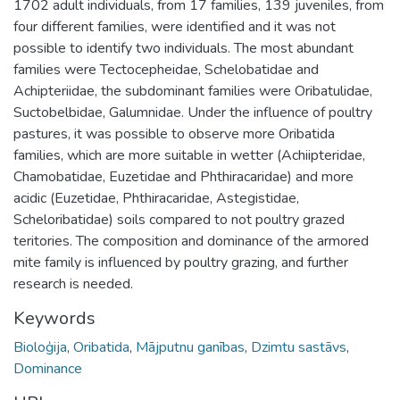
1702 adult individuals, from 17 families, 139 juveniles, from
four different families, were identified and it was not
possible to identify two individuals. The most abundant
families were Tectocepheidae, Schelobatidae and
Achipteriidae, the subdominant families were Oribatulidae,
Suctobelbidae, Galumnidae. Under the influence of poultry
pastures, it was possible to observe more Oribatida
families, which are more suitable in wetter (Achiipteridae,
Chamobatidae, Euzetidae and Phthiracaridae) and more
acidic (Euzetidae, Phthiracaridae, Astegistidae,
Scheloribatidae) soils compared to not poultry grazed
teritories. The composition and dominance of the armored
mite family is influenced by poultry grazing, and further
research is needed.
Keywords
Bioloģija
,
Oribatida
,
Mājputnu ganības
,
Dzimtu sastāvs
,
Dominance