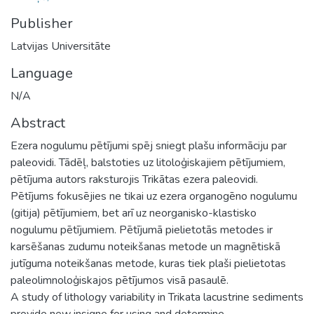
Publisher
Latvijas Universitāte
Language
N/A
Abstract
Ezera nogulumu pētījumi spēj sniegt plašu informāciju par
paleovidi. Tādēļ, balstoties uz litoloģiskajiem pētījumiem,
pētījuma autors raksturojis Trikātas ezera paleovidi.
Pētījums fokusējies ne tikai uz ezera organogēno nogulumu
(gitija) pētījumiem, bet arī uz neorganisko-klastisko
nogulumu pētījumiem. Pētījumā pielietotās metodes ir
karsēšanas zudumu noteikšanas metode un magnētiskā
jutīguma noteikšanas metode, kuras tiek plaši pielietotas
paleolimnoloģiskajos pētījumos visā pasaulē.
A study of lithology variability in Trikata lacustrine sediments
provide new insigne for using and determine