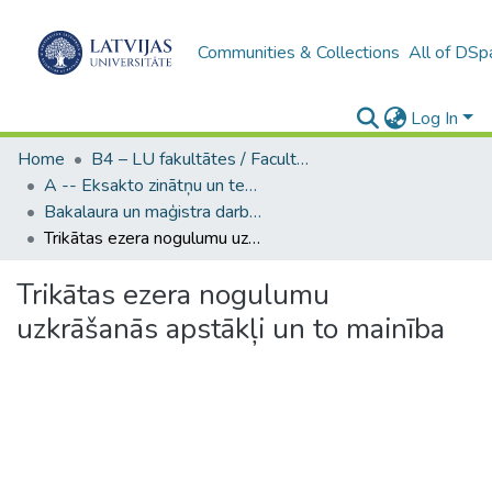
Communities & Collections
All of DSp
Log In
Home
B4 – LU fakultātes / Faculties of the UL
A -- Eksakto zinātņu un tehnoloģiju fakultāte / Faculty of Science and Technology
Bakalaura un maģistra darbi (EZTF) / Bachelor's and Master's theses
Trikātas ezera nogulumu uzkrāšanās apstākļi un to mainība
Trikātas ezera nogulumu
uzkrāšanās apstākļi un to mainība