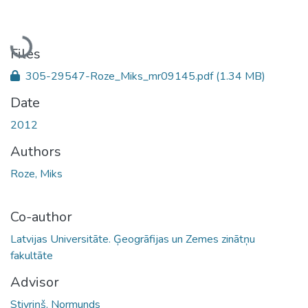
Loading...
Files
305-29547-Roze_Miks_mr09145.pdf
(1.34 MB)
Date
2012
Authors
Roze, Miks
Co-author
Latvijas Universitāte. Ģeogrāfijas un Zemes zinātņu
fakultāte
Advisor
Stivriņš, Normunds