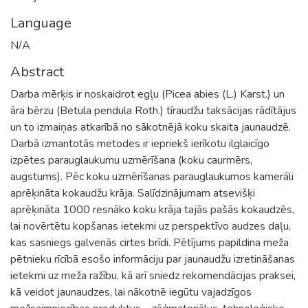
Language
N/A
Abstract
Darba mērķis ir noskaidrot egļu (Picea abies (L.) Karst.) un
āra bērzu (Betula pendula Roth.) tīraudžu taksācijas rādītājus
un to izmaiņas atkarībā no sākotnējā koku skaita jaunaudzē.
Darbā izmantotās metodes ir iepriekš ierīkotu ilglaicīgo
izpētes parauglaukumu uzmērīšana (koku caurmērs,
augstums). Pēc koku uzmērīšanas parauglaukumos kamerāli
aprēķināta kokaudžu krāja. Salīdzinājumam atsevišķi
aprēķināta 1000 resnāko koku krāja tajās pašās kokaudzēs,
lai novērtētu kopšanas ietekmi uz perspektīvo audzes daļu,
kas sasniegs galvenās cirtes brīdi. Pētījums papildina meža
pētnieku rīcībā esošo informāciju par jaunaudžu izretināšanas
ietekmi uz meža ražību, kā arī sniedz rekomendācijas praksei,
kā veidot jaunaudzes, lai nākotnē iegūtu vajadzīgos