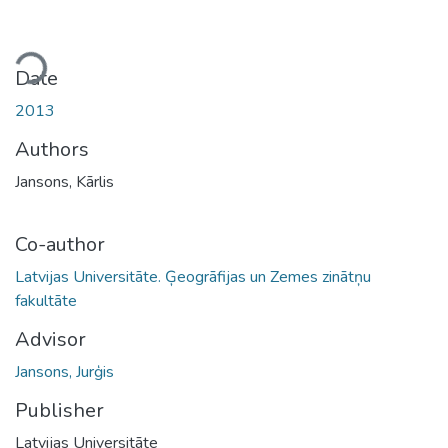
ading...
Date
2013
Authors
Jansons, Kārlis
Co-author
Latvijas Universitāte. Ģeogrāfijas un Zemes zinātņu
fakultāte
Advisor
Jansons, Jurģis
Publisher
Latvijas Universitāte