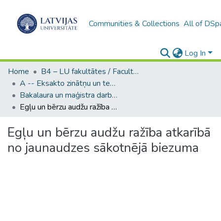
Communities & Collections
All of DSp
Log In
Home
B4 – LU fakultātes / Faculties of the UL
A -- Eksakto zinātņu un tehnoloģiju fakultāte / Faculty of Science and Technology
Bakalaura un maģistra darbi (EZTF) / Bachelor's and Master's theses
Egļu un bērzu audžu ražība atkarībā no jaunaudzes sākotnējā biezuma
Egļu un bērzu audžu ražība atkarībā
no jaunaudzes sākotnējā biezuma