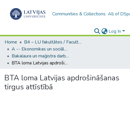
Communities & Collections
All of DSp
Log In
Home
B4 – LU fakultātes / Faculties of the UL
A -- Ekonomikas un sociālo zinātņu fakultāte / Faculty of Economics and Social Sciences
Bakalaura un maģistra darbi (ESZF) / Bachelor's and Master's theses
BTA loma Latvijas apdrošināšanas tirgus attīstībā
BTA loma Latvijas apdrošināšanas
tirgus attīstībā