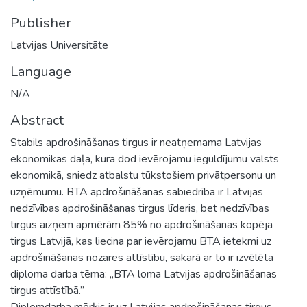
Publisher
Latvijas Universitāte
Language
N/A
Abstract
Stabils apdrošināšanas tirgus ir neatņemama Latvijas
ekonomikas daļa, kura dod ievērojamu ieguldījumu valsts
ekonomikā, sniedz atbalstu tūkstošiem privātpersonu un
uzņēmumu. BTA apdrošināšanas sabiedrība ir Latvijas
nedzīvības apdrošināšanas tirgus līderis, bet nedzīvības
tirgus aizņem apmērām 85% no apdrošināšanas kopēja
tirgus Latvijā, kas liecina par ievērojamu BTA ietekmi uz
apdrošināšanas nozares attīstību, sakarā ar to ir izvēlēta
diploma darba tēma: „BTA loma Latvijas apdrošināšanas
tirgus attīstībā.”
Diplomdarba mērķis ir uz Latvijas apdrošināšanas tirgus