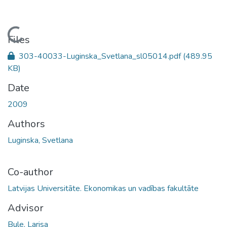
Loading...
Files
303-40033-Luginska_Svetlana_sl05014.pdf
(489.95
KB)
Date
2009
Authors
Luginska, Svetlana
Co-author
Latvijas Universitāte. Ekonomikas un vadības fakultāte
Advisor
Bule, Larisa