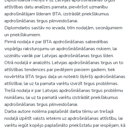
attīstības datu analīzes pamata, pievēršot uzmanību
apdrošinātājam līderam BTA, izstrādāt priekšlikumus
apdrošināšanas tirgus pilnveidošanai.
Diplomdarbs sastāv no ievada, trīm nodaļām, secinājumiem
un priekšlikumiem.
Pirmā nodaļa ir par BTA apdrošināšanas sabiedrības
vispārīgu raksturojumu un apdrošināšināšanas riskiem, lai
uzzinātu vairāk par Latvijas apdrošināšanas tirgus līderi.
Otrā nodaļā ir analizēts Latvijas apdrošināšanas tirgus un to
attīstības tendences par pedējiem pieciem gadiem, tiek
novērtēta BTA tirgus daļa un noteikti šķēršļi apdrošināšanas
attīstībai, lai uz ta pamata varētu izvirzīt tirgus problēmas.
Trešā nodaļa ir par Latvijas apdrošināšanas tirgus problēmu
risināšanu, lai uz ta pamatā varētu izstrādāt priekšlikumus
apdrošināšanas tirgus pilnveidošanai.
Darba autore nolēma paplašināt darba tēmu un trešajā
nodaļā izpētīt valsts ietekmi uz apdrošināšanas attīstību, lai
varētu iegūt kopējo paplašināto priekšstatu par iespējam, kā