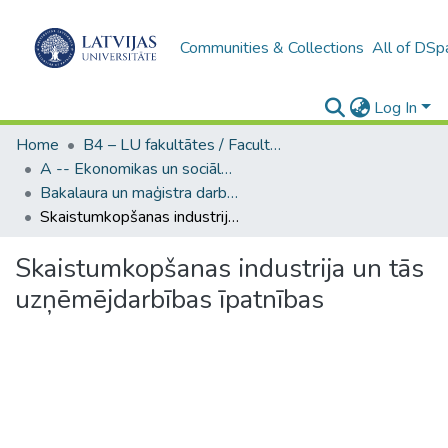
Communities & Collections
All of DSp
Log In
Home
B4 – LU fakultātes / Faculties of the UL
A -- Ekonomikas un sociālo zinātņu fakultāte / Faculty of Economics and Social Sciences
Bakalaura un maģistra darbi (ESZF) / Bachelor's and Master's theses
Skaistumkopšanas industrija un tās uzņēmējdarbības īpatnības
Skaistumkopšanas industrija un tās
uzņēmējdarbības īpatnības