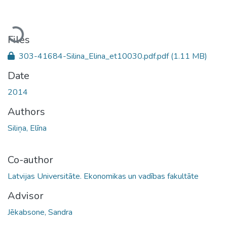
Loading...
Files
303-41684-Silina_Elina_et10030.pdf.pdf
(1.11 MB)
Date
2014
Authors
Siliņa, Elīna
Co-author
Latvijas Universitāte. Ekonomikas un vadības fakultāte
Advisor
Jēkabsone, Sandra