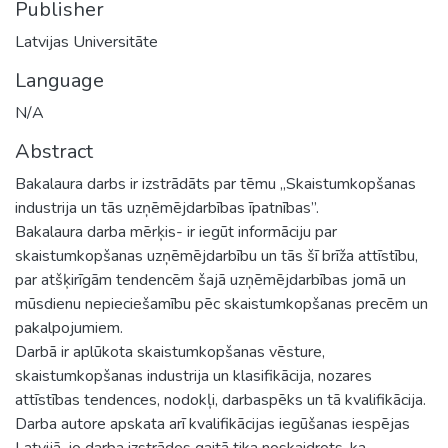
Publisher
Latvijas Universitāte
Language
N/A
Abstract
Bakalaura darbs ir izstrādāts par tēmu „Skaistumkopšanas
industrija un tās uzņēmējdarbības īpatnības”.
Bakalaura darba mērķis- ir iegūt informāciju par
skaistumkopšanas uzņēmējdarbību un tās šī brīža attīstību,
par atšķirīgām tendencēm šajā uzņēmējdarbības jomā un
mūsdienu nepieciešamību pēc skaistumkopšanas precēm un
pakalpojumiem.
Darbā ir aplūkota skaistumkopšanas vēsture,
skaistumkopšanas industrija un klasifikācija, nozares
attīstības tendences, nodokļi, darbaspēks un tā kvalifikācija.
Darba autore apskata arī kvalifikācijas iegūšanas iespējas
Latvijā, jo darba izstrādes gaitā tika noskaidrots, ka