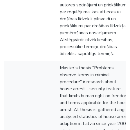
autores secinājumi un priekšlikumi
par regulējuma, kas attiecas uz
drošības līdzekli, pilnveidi un
priekšlikumi par drošības līdzekļa
piemērošanas nosacījumiem.
Atslēgvārdi: cilvēktiesības,
procesuālie termiņi, drošības
līdzeklis, saprātīgs termiņš.
Master’s thesis “Problems
observe terms in criminal
procedure” ir research about
house arrest - security feature
that limits human right on freedom
and terms applicable for the house
arrest. At thesis is gathered ang
analysed statistics of house arrest
adaption in Latvia since year 2006