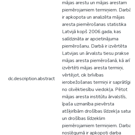
mājas arestu un mājas arestam
piemērojamiem termiņiem. Darbā
ir apkopota un analizēta mājas
aresta piemērošanas statistika
Latvijā kopš 2006.gada, kas
salīdzināta ar apcietinājuma
piemērošanu. Darbā ir izvērtēta
Latvijas un ārvalstu tiesu prakse
mājas aresta piemērošanā, kā arī
izvērtēti mājas aresta termiņi,
vērtējot, cik brīvības
dc.description.abstract
ierobežošanas termiņi ir saprātīgi
no cilvēktiesību viedokļa. Pētot
mājas aresta institūtu ārvalstīs,
īpaša uzmanība pievērsta
atšķirībām drošības līdzekļa saturā
un drošības līdzeklim
piemērojamiem termiņiem. Darba
noslēgumā ir apkopoti darba