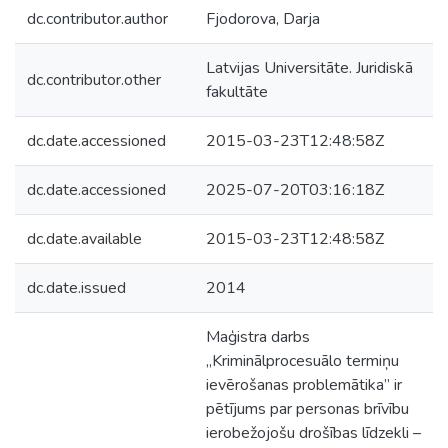
dc.contributor.author
Fjodorova, Darja
Latvijas Universitāte. Juridiskā
dc.contributor.other
fakultāte
dc.date.accessioned
2015-03-23T12:48:58Z
dc.date.accessioned
2025-07-20T03:16:18Z
dc.date.available
2015-03-23T12:48:58Z
dc.date.issued
2014
Maģistra darbs
„Kriminālprocesuālo termiņu
ievērošanas problemātika” ir
pētījums par personas brīvību
ierobežojošu drošības līdzekli –