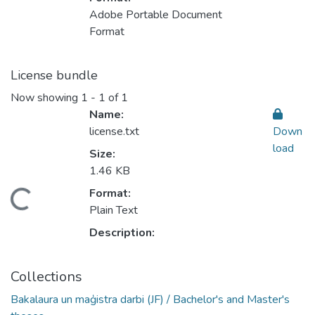
Adobe Portable Document
Format
License bundle
Now showing
1 - 1 of 1
Name:
license.txt
Down
load
Size:
1.46 KB
Format:
oading...
Plain Text
Description:
Collections
Bakalaura un maģistra darbi (JF) / Bachelor's and Master's