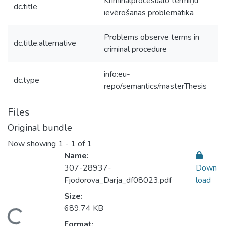
Kriminālprocesuālo termiņu
dc.title
ievērošanas problemātika
Problems observe terms in
dc.title.alternative
criminal procedure
info:eu-
dc.type
repo/semantics/masterThesis
Files
Original bundle
Now showing
1 - 1 of 1
Name:
307-28937-
Down
Fjodorova_Darja_df08023.pdf
load
Size:
689.74 KB
oading...
Format: