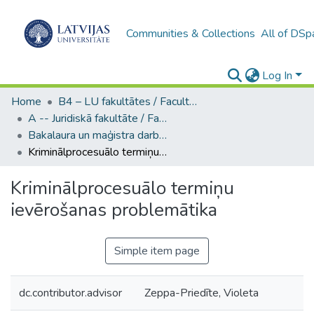
Communities & Collections
All of DSp
Log In
Home
B4 – LU fakultātes / Faculties of the UL
A -- Juridiskā fakultāte / Faculty of Law
Bakalaura un maģistra darbi (JF) / Bachelor's and Master's theses
Kriminālprocesuālo termiņu ievērošanas problemātika
Kriminālprocesuālo termiņu
ievērošanas problemātika
Simple item page
dc.contributor.advisor
Zeppa-Priedīte, Violeta