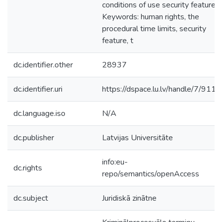
conditions of use security feature.
Keywords: human rights, the
procedural time limits, security
feature, t
dc.identifier.other
28937
dc.identifier.uri
https://dspace.lu.lv/handle/7/9112
dc.language.iso
N/A
dc.publisher
Latvijas Universitāte
info:eu-
dc.rights
repo/semantics/openAccess
dc.subject
Juridiskā zinātne