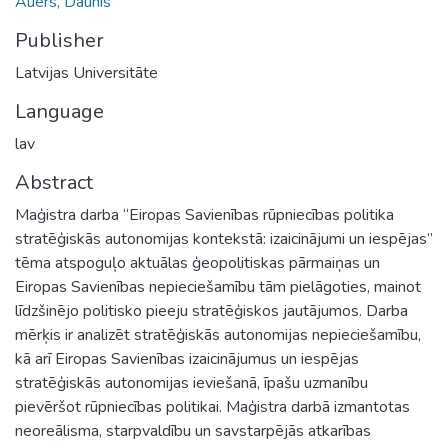
Auers, Daunis
Publisher
Latvijas Universitāte
Language
lav
Abstract
Maģistra darba “Eiropas Savienības rūpniecības politika
stratēģiskās autonomijas kontekstā: izaicinājumi un iespējas”
tēma atspoguļo aktuālas ģeopolitiskas pārmaiņas un
Eiropas Savienības nepieciešamību tām pielāgoties, mainot
līdzšinējo politisko pieeju stratēģiskos jautājumos. Darba
mērķis ir analizēt stratēģiskās autonomijas nepieciešamību,
kā arī Eiropas Savienības izaicinājumus un iespējas
stratēģiskās autonomijas ieviešanā, īpašu uzmanību
pievēršot rūpniecības politikai. Maģistra darbā izmantotas
neoreālisma, starpvaldību un savstarpējās atkarības