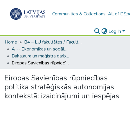
Communities & Collections
All of DSp
Log In
Home
B4 – LU fakultātes / Faculties of the UL
A -- Ekonomikas un sociālo zinātņu fakultāte / Faculty of Economics and Social Sciences
Bakalaura un maģistra darbi (ESZF) / Bachelor's and Master's theses
Eiropas Savienības rūpniecības politika stratēģiskās autonomijas kontekstā: izaicinājumi un iespējas
Eiropas Savienības rūpniecības
politika stratēģiskās autonomijas
kontekstā: izaicinājumi un iespējas