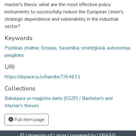
master's thesis: what are the most effective policy
instruments to successfully reduce the European Union's
strategic dependence and vulnerability in the industrial
sector?
Keywords
Politikas zinātne
,
Eiropas
,
Savienība
,
stratēģiskā
,
autonomija
,
piegādes
URI
https://dspace.lu.lv/handle/7/64611
Collections
Bakalaura un maģistra darbi (ESZF) / Bachelor's and
Master's theses
Full item page
© University of Latvia |
powered by LYRASIS