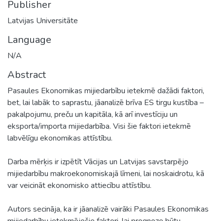
Publisher
Latvijas Universitāte
Language
N/A
Abstract
Pasaules Ekonomikas mijiedarbību ietekmē dažādi faktori,
bet, lai labāk to saprastu, jāanalizē brīva ES tirgu kustība –
pakalpojumu, preču un kapitāla, kā arī investīciju un
eksporta/importa mijiedarbība. Visi šie faktori ietekmē
labvēlīgu ekonomikas attīstību.
Darba mērķis ir izpētīt Vācijas un Latvijas savstarpējo
mijiedarbību makroekonomiskajā līmeni, lai noskaidrotu, kā
var veicināt ekonomisko attiecību attīstību.
Autors secināja, ka ir jāanalizē vairāki Pasaules Ekonomikas
mijiedarbību ietekmējošie faktori, lai prognoze būtu