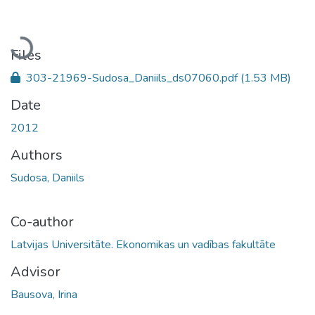
Loading...
Files
303-21969-Sudosa_Daniils_ds07060.pdf
(1.53 MB)
Date
2012
Authors
Sudosa, Daniils
Co-author
Latvijas Universitāte. Ekonomikas un vadības fakultāte
Advisor
Bausova, Irina