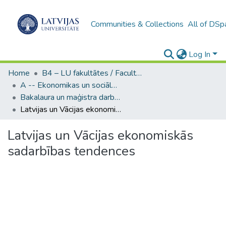
Communities & Collections
All of DSp
Log In
Home
B4 – LU fakultātes / Faculties of the UL
A -- Ekonomikas un sociālo zinātņu fakultāte / Faculty of Economics and Social Sciences
Bakalaura un maģistra darbi (ESZF) / Bachelor's and Master's theses
Latvijas un Vācijas ekonomiskās sadarbības tendences
Latvijas un Vācijas ekonomiskās
sadarbības tendences