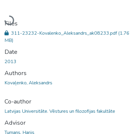
Loading...
Files
311-23232-Kovalenko_Aleksandrs_ak08233.pdf
(1.76
MB)
Date
2013
Authors
Kovaļenko, Aleksandrs
Co-author
Latvijas Universitāte. Vēstures un filozofijas fakultāte
Advisor
Tumans, Harijs