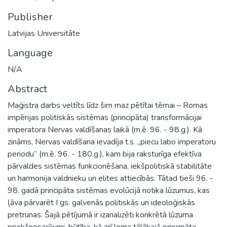
Publisher
Latvijas Universitāte
Language
N/A
Abstract
Maģistra darbs veltīts līdz šim maz pētītai tēmai – Romas
impērijas politiskās sistēmas (principāta) transformācijai
imperatora Nervas valdīšanas laikā (m.ē. 96. - 98.g.). Kā
zināms, Nervas valdīšana ievadīja t.s. „piecu labo imperatoru
periodu” (m.ē. 96. - 180.g.), kam bija raksturīga efektīva
pārvaldes sistēmas funkcionēšana, iekšpolitiskā stabilitāte
un harmonija valdnieku un elites attiecībās. Tātad tieši 96. -
98. gadā principāta sistēmas evolūcijā notika lūzumus, kas
ļāva pārvarēt I gs. galvenās politiskās un ideoloģiskās
pretrunas. Šajā pētījumā ir izanalizēti konkrētā lūzuma
priekšnosacījumi, būtība, kā arī loma tālākajā principāta