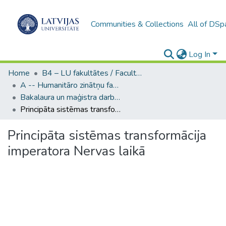
Communities & Collections
All of DSp
Log In
Home
B4 – LU fakultātes / Faculties of the UL
A -- Humanitāro zinātņu fakultāte / Faculty of Humanities
Bakalaura un maģistra darbi (HZF) / Bachelor's and Master's theses
Principāta sistēmas transformācija imperatora Nervas laikā
Principāta sistēmas transformācija
imperatora Nervas laikā