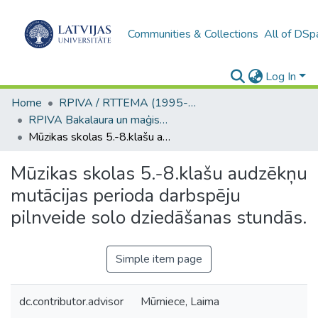
Communities & Collections
All of DSp
Log In
Home
RPIVA / RTTEMA (1995-2016)
RPIVA Bakalaura un maģistra darbi / RTTEMA Bachelor's and Master's theses (1995-2017)
Mūzikas skolas 5.-8.klašu audzēkņu mutācijas perioda darbspēju pilnveide solo dziedāšanas stundās.
Mūzikas skolas 5.-8.klašu audzēkņu
mutācijas perioda darbspēju
pilnveide solo dziedāšanas stundās.
Simple item page
dc.contributor.advisor
Mūrniece, Laima