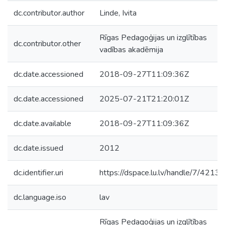
dc.contributor.author
Linde, Ivita
Rīgas Pedagoģijas un izglītības
dc.contributor.other
vadības akadēmija
dc.date.accessioned
2018-09-27T11:09:36Z
dc.date.accessioned
2025-07-21T21:20:01Z
dc.date.available
2018-09-27T11:09:36Z
dc.date.issued
2012
dc.identifier.uri
https://dspace.lu.lv/handle/7/42132
dc.language.iso
lav
Rīgas Pedagoģijas un izglītības