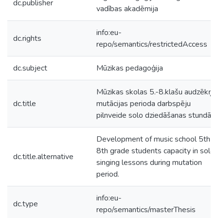
dc.publisher
vadības akadēmija
info:eu-
dc.rights
repo/semantics/restrictedAccess
dc.subject
Mūzikas pedagoģija
Mūzikas skolas 5.-8.klašu audzēkņu
dc.title
mutācijas perioda darbspēju
pilnveide solo dziedāšanas stundās.
Development of music school 5th-
8th grade students capacity in solo
dc.title.alternative
singing lessons during mutation
period.
info:eu-
dc.type
repo/semantics/masterThesis