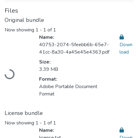
Files
Original bundle
Now showing
1 - 1 of 1
Name:
40753-2074-5feebb6b-65e7-
Down
41cc-8a30-4a45e45e4363.pdf
load
Loading...
Size:
3.39 MB
Format:
Adobe Portable Document
Format
License bundle
Now showing
1 - 1 of 1
Name:
license.txt
Down