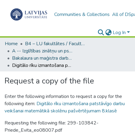
Communities & Collections
All of DSp
Log In
Home
B4 – LU fakultātes / Faculties of the UL
A -- Izglītības zinātņu un psiholoģijas fakultāte / Faculty of Education Sciences and Psychology
Bakalaura un maģistra darbi (PPMF) / Bachelor's and Master's theses
Digitālo rīku izmantošana patstāvīgo darbu veikšanai matemātikā skolēnu pašvērtējumam 8.klasē
Request a copy of the file
Enter the following information to request a copy for the
following item:
Digitālo rīku izmantošana patstāvīgo darbu
veikšanai matemātikā skolēnu pašvērtējumam 8.klasē
Requesting the following file: 299-103842-
Priede_Evita_eo08007.pdf