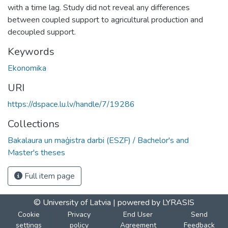
with a time lag. Study did not reveal any differences
between coupled support to agricultural production and
decoupled support.
Keywords
Ekonomika
URI
https://dspace.lu.lv/handle/7/19286
Collections
Bakalaura un maģistra darbi (ESZF) / Bachelor's and
Master's theses
Full item page
© University of Latvia |
powered by LYRASIS
Cookie
Privacy
End User
Send
settings
policy
Agreement
Feedback