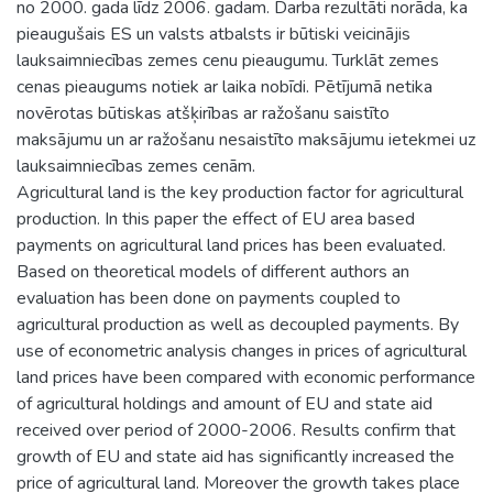
no 2000. gada līdz 2006. gadam. Darba rezultāti norāda, ka
pieaugušais ES un valsts atbalsts ir būtiski veicinājis
lauksaimniecības zemes cenu pieaugumu. Turklāt zemes
cenas pieaugums notiek ar laika nobīdi. Pētījumā netika
novērotas būtiskas atšķirības ar ražošanu saistīto
maksājumu un ar ražošanu nesaistīto maksājumu ietekmei uz
lauksaimniecības zemes cenām.
Agricultural land is the key production factor for agricultural
production. In this paper the effect of EU area based
payments on agricultural land prices has been evaluated.
Based on theoretical models of different authors an
evaluation has been done on payments coupled to
agricultural production as well as decoupled payments. By
use of econometric analysis changes in prices of agricultural
land prices have been compared with economic performance
of agricultural holdings and amount of EU and state aid
received over period of 2000-2006. Results confirm that
growth of EU and state aid has significantly increased the
price of agricultural land. Moreover the growth takes place