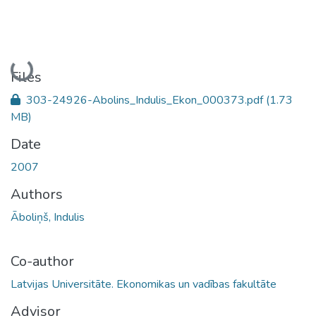
Loading...
Files
303-24926-Abolins_Indulis_Ekon_000373.pdf
(1.73
MB)
Date
2007
Authors
Āboliņš, Indulis
Co-author
Latvijas Universitāte. Ekonomikas un vadības fakultāte
Advisor