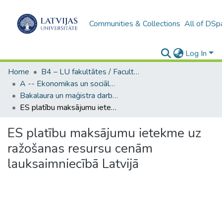
Communities & Collections
All of DSp
Log In
Home
B4 – LU fakultātes / Faculties of the UL
A -- Ekonomikas un sociālo zinātņu fakultāte / Faculty of Economics and Social Sciences
Bakalaura un maģistra darbi (ESZF) / Bachelor's and Master's theses
ES platību maksājumu ietekme uz ražošanas resursu cenām lauksaimniecībā Latvijā
ES platību maksājumu ietekme uz
ražošanas resursu cenām
lauksaimniecībā Latvijā