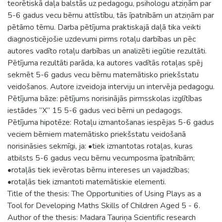
teorētiskā daļa balstās uz pedagogu, psihologu atziņām par
5-6 gadus vecu bērnu attīstību, tās īpatnībām un atziņām par
pētāmo tēmu. Darba pētījuma praktiskajā daļā tika veikti
diagnosticējošie uzdevumi pirms rotaļu darbības un pēc
autores vadīto rotaļu darbības un analizēti iegūtie rezultāti.
Pētījuma rezultāti parāda, ka autores vadītās rotaļas spēj
sekmēt 5-6 gadus vecu bērnu matemātisko priekšstatu
veidošanos. Autore izveidoja interviju un intervēja pedagogu.
Pētījuma bāze: pētījums norisinājās pirmsskolas izglītības
iestādes “X” 15 5-6 gadus veci bērni un pedagogs.
Pētījuma hipotēze: Rotaļu izmantošanas iespējas 5-6 gadus
veciem bērniem matemātisko priekšstatu veidošanā
norisināsies sekmīgi, ja: •tiek izmantotas rotaļas, kuras
atbilsts 5-6 gadus vecu bērnu vecumposma īpatnībām;
•rotaļās tiek ievērotas bērnu intereses un vajadzības;
•rotaļās tiek izmantoti matemātiskie elementi.
Title of the thesis: The Opportunities of Using Plays as a
Tool for Developing Maths Skills of Children Aged 5 - 6.
Author of the thesis: Madara Tauriņa Scientific research