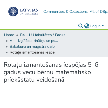
Communities & Collections
All of DSp
Log In
Home
B4 – LU fakultātes / Faculties of the UL
A -- Izglītības zinātņu un psiholoģijas fakultāte / Faculty of Education Sciences and Psychology
Bakalaura un maģistra darbi (PPMF) / Bachelor's and Master's theses
Rotaļu izmantošanas iespējas 5-6 gadus vecu bērnu matemātisko priekšstatu veidošanā
Rotaļu izmantošanas iespējas 5-6
gadus vecu bērnu matemātisko
priekšstatu veidošanā