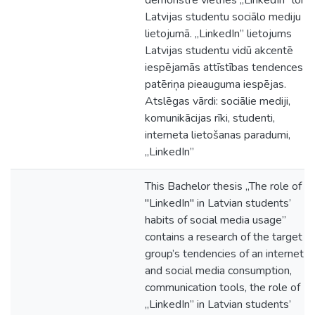
demonstrē vietnes „LinkedIn” lom
Latvijas studentu sociālo mediju
lietojumā. „LinkedIn” lietojums
Latvijas studentu vidū akcentē
iespējamās attīstības tendences u
patēriņa pieauguma iespējas.
Atslēgas vārdi: sociālie mediji,
komunikācijas rīki, studenti,
interneta lietošanas paradumi,
„LinkedIn”
This Bachelor thesis „The role of
"LinkedIn" in Latvian students’
habits of social media usage”
contains a research of the target
group’s tendencies of an internet
and social media consumption,
communication tools, the role of
„LinkedIn” in Latvian students’