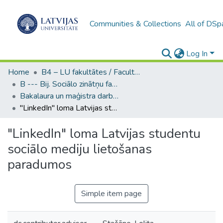
Communities & Collections
All of DSp
Log In
Home
B4 – LU fakultātes / Faculties of the UL
B --- Bij. Sociālo zinātņu fakultātes noslēguma darbi / Faculty of Social Sciences - Graduate works
Bakalaura un maģistra darbi (SZF) / Bachelor's and Master's theses
"LinkedIn" loma Latvijas studentu sociālo mediju lietošanas paradumos
"LinkedIn" loma Latvijas studentu
sociālo mediju lietošanas
paradumos
Simple item page