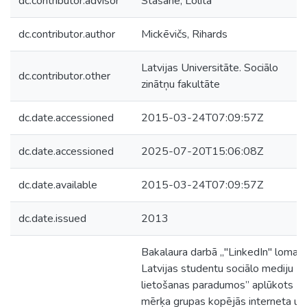
dc.contributor.advisor
Stašāne, Lolita
dc.contributor.author
Mickēvičs, Rihards
Latvijas Universitāte. Sociālo
dc.contributor.other
zinātņu fakultāte
dc.date.accessioned
2015-03-24T07:09:57Z
dc.date.accessioned
2025-07-20T15:06:08Z
dc.date.available
2015-03-24T07:09:57Z
dc.date.issued
2013
Bakalaura darbā „"LinkedIn" loma
Latvijas studentu sociālo mediju
lietošanas paradumos” aplūkots
mērķa grupas kopējās interneta un