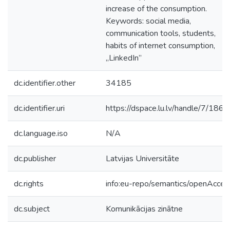
increase of the consumption.
Keywords: social media,
communication tools, students,
habits of internet consumption,
„LinkedIn”
dc.identifier.other
34185
dc.identifier.uri
https://dspace.lu.lv/handle/7/186
dc.language.iso
N/A
dc.publisher
Latvijas Universitāte
dc.rights
info:eu-repo/semantics/openAcces
dc.subject
Komunikācijas zinātne