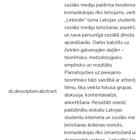
sociālo mediju patēriņa tendences,
komunikācijas rīku lietojums, vietn
„LinkedIn” loma Latvijas studentu
sociālo mediju lietošanas aspektā
un sava personīgā sociālā zīmola
apzināšanās. Darbs balstīts uz
četrām galvenajām daļām –
teorētisko, metodoloģisko,
empīrisko un rezultātu.
Pamatojoties uz pieejamo
teorētisko bāzi saistībā ar attiecīgo
tēmu, tika veikta fokusa grupas
dc.description.abstract
diskusija, kontentanalīze,
anketēšana. Rezultāti sniedz
padziļinātu ieskatu Latvijas
studentu interneta un sociālo medi
lietošanas ikdienas norisēs,
komunikācijas rīku izmantošanā un