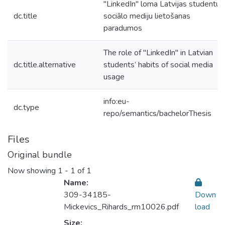
"LinkedIn" loma Latvijas studentu
dc.title
sociālo mediju lietošanas
paradumos
The role of "LinkedIn" in Latvian
dc.title.alternative
students’ habits of social media
usage
info:eu-
dc.type
repo/semantics/bachelorThesis
Files
Original bundle
Now showing
1 - 1 of 1
Name:
309-34185-
Down
Mickevics_Rihards_rm10026.pdf
load
Size: