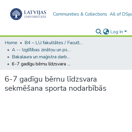
Communities & Collections
All of DSp
Log In
Home
B4 – LU fakultātes / Faculties of the UL
A -- Izglītības zinātņu un psiholoģijas fakultāte / Faculty of Education Sciences and Psychology
Bakalaura un maģistra darbi (PPMF) / Bachelor's and Master's theses
6-7 gadīgu bērnu līdzsvara sekmēšana sporta nodarbībās
6-7 gadīgu bērnu līdzsvara
sekmēšana sporta nodarbībās