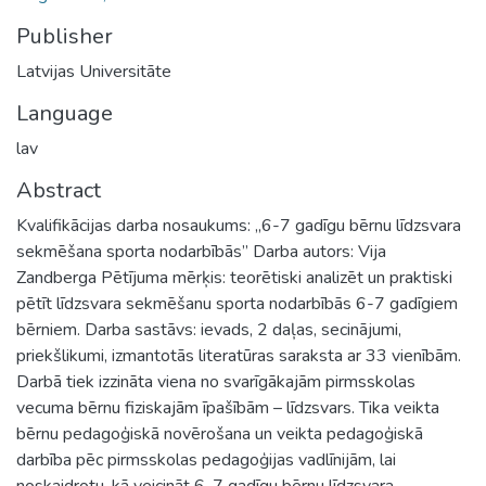
Publisher
Latvijas Universitāte
Language
lav
Abstract
Kvalifikācijas darba nosaukums: „6-7 gadīgu bērnu līdzsvara
sekmēšana sporta nodarbībās” Darba autors: Vija
Zandberga Pētījuma mērķis: teorētiski analizēt un praktiski
pētīt līdzsvara sekmēšanu sporta nodarbībās 6-7 gadīgiem
bērniem. Darba sastāvs: ievads, 2 daļas, secinājumi,
priekšlikumi, izmantotās literatūras saraksta ar 33 vienībām.
Darbā tiek izzināta viena no svarīgākajām pirmsskolas
vecuma bērnu fiziskajām īpašībām – līdzsvars. Tika veikta
bērnu pedagoģiskā novērošana un veikta pedagoģiskā
darbība pēc pirmsskolas pedagoģijas vadlīnijām, lai
noskaidrotu, kā veicināt 6-7 gadīgu bērnu līdzsvara