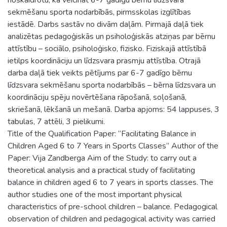
sekmēšanu sporta nodarbībās, pirmsskolas izglītības
iestādē. Darbs sastāv no divām daļām. Pirmajā daļā tiek
analizētas pedagoģiskās un psiholoģiskās atziņas par bērnu
attīstību – sociālo, psiholoģisko, fizisko. Fiziskajā attīstībā
ietilps koordināciju un līdzsvara prasmju attīstība. Otrajā
darba daļā tiek veikts pētījums par 6-7 gadīgo bērnu
līdzsvara sekmēšanu sporta nodarbībās – bērna līdzsvara un
koordināciju spēju novērtēšana rāpošanā, soļošanā,
skriešanā, lēkšanā un mešanā. Darba apjoms: 54 lappuses, 3
tabulas, 7 attēli, 3 pielikumi.
Title of the Qualification Paper: “Facilitating Balance in
Children Aged 6 to 7 Years in Sports Classes” Author of the
Paper: Vija Zandberga Aim of the Study: to carry out a
theoretical analysis and a practical study of facilitating
balance in children aged 6 to 7 years in sports classes. The
author studies one of the most important physical
characteristics of pre-school children – balance. Pedagogical
observation of children and pedagogical activity was carried