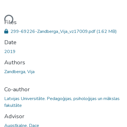
ding...
Files
299-69226-Zandberga_Vija_vz17009.pdf
(1.62 MB)
Date
2019
Authors
Zandberga, Vija
Co-author
Latvijas Universitāte. Pedagoģijas, psiholoģijas un mākslas
fakultāte
Advisor
Augstkalne, Dace