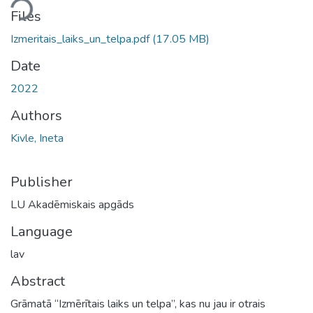
ding...
Files
Izmeritais_laiks_un_telpa.pdf
(17.05 MB)
Date
2022
Authors
Kivle, Ineta
Publisher
LU Akadēmiskais apgāds
Language
lav
Abstract
Grāmatā “Izmērītais laiks un telpa”, kas nu jau ir otrais