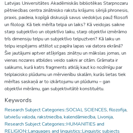
Latvijas Universitātes Akadēmiskās bibliotēkas Starpnozaru
pētniecības centra zinātnisko rakstu krājums sērijā phronesis,
praxis, paideia, kopīgā diskusijā savus viedokļus pauž filosofi
un filologi. Kā tiek mērīta telpa un laiks? Kā veidojas saikne
starp subjektīvo un objektīvo laiku, starp objektīvi izmērāmo
trīs dimensiju telpu un subjektīvo telpuztveri? Kā laiku un
telpu iespējams attēlot uz papīra lapas vai datora ekrānā?
Šie jautājumi aptver atšķirīgas zinātņu un mākslas jomas, un
vienas nozares atbildes veido saikni ar citām. Grāmata ir
salikums, kurā katrs fragments atklāj kaut ko nozīmīgu par
telplaicisko plūdumu un mērvienību skalām, kurās lietas tiek
mērītas saskaņā ar to izkārtojumu un plūdumu – gan
objektīvi mērāmu, gan subjektivitātē konstituētu.
Keywords
Research Subject Categories::SOCIAL SCIENCES
,
filozofija
,
latviešu valoda
,
rakstniecība
,
kalendārniecība
,
Livonija
,
Research Subject Categories::HUMANITIES and
RELIGION::Languages and linguistics::Linguistic subjects