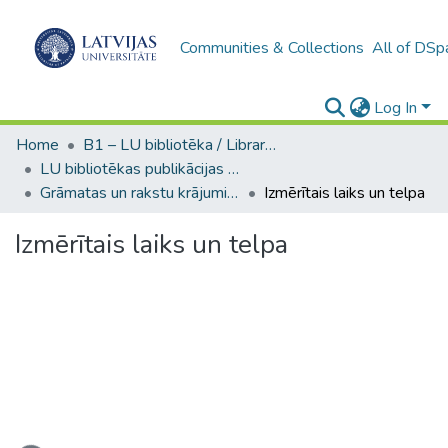
Communities & Collections
All of DSp
Log In
Home
B1 – LU bibliotēka / Library of the UL
LU bibliotēkas publikācijas / Publications of the University Library
Grāmatas un rakstu krājumi (LUB) / Books and collected articles
Izmērītais laiks un telpa
Izmērītais laiks un telpa