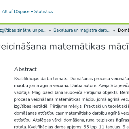
All of DSpace
Statistics
A -- Izglītības zinātņu un psiholoģijas fakultāte / Faculty of Education Sciences and Psychology
Bakalaura un maģistra darbi (PPMF) / Bachelor's and Master's theses
eicināšana matemātikas mācī
Abstract
Kvalifikācijas darba temats. Domāšanas procesa veicinā
mācību jomā agrīnā vecumā. Darba autore. Aivija Staņevič
vadītāja. Mag. paed. Jana Buboviča Pētījuma objekts. Bē
procesa veicināšana matemātikas mācību jomā agrīnā ve
izglītības iestādē. Pētījuma mērķis. Praktiski un teorētiski 
domāšanas attīstību caur matemātisko darbību agrīnā vec
attīstību. Atslēgas vārdi: domāšana, runa, telpiskas figūras,
rotaļa. Kvalifikācijas darba apjoms: 33 lpp, 11 tabulas, 5 at