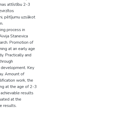
anas attīstību 2-3
virzītos
ni, pētījumu uzsākot
m.
ing process in
Aivija Stanevica
earch. Promotion of
ning at an early age
dy. Practically and
 through
's development. Key
lay. Amount of
lification work, the
king at the age of 2-3
achievable results
luated at the
e results.