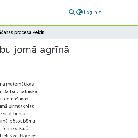
Log In
Domāšanas procesa veicināšana matemātikas mācību jomā agrīnā vecumā
bu jomā agrīnā
šana matemātikas
a Darba zinātniskā
rnu domāšanas
cumā pirmsskolas
izzināt bērnu
umā, pētot bērnu
 formas, kluči,
tēli Kvalifikācijas