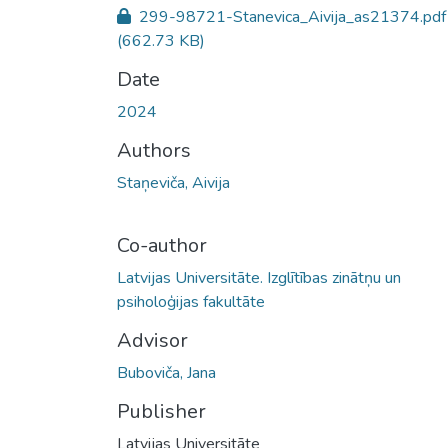
299-98721-Stanevica_Aivija_as21374.pdf
(662.73 KB)
Date
2024
Authors
Staņeviča, Aivija
Co-author
Latvijas Universitāte. Izglītības zinātņu un
psiholoģijas fakultāte
Advisor
Buboviča, Jana
Publisher
Latvijas Universitāte