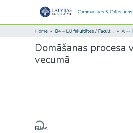
Communities & Collections
Home
B4 – LU fakultātes / Faculties of the UL
Domāšanas procesa v
vecumā
Loading...
Files