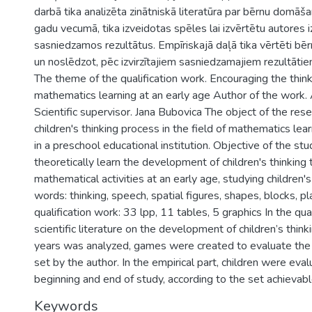
darbā tika analizēta zinātniskā literatūra par bērnu domāš
gadu vecumā, tika izveidotas spēles lai izvērtētu autores iz
sasniedzamos rezultātus. Empīriskajā daļā tika vērtēti bēr
un noslēdzot, pēc izvirzītajiem sasniedzamajiem rezultātie
The theme of the qualification work. Encouraging the think
mathematics learning at an early age Author of the work. 
Scientific supervisor. Jana Bubovica The object of the res
children's thinking process in the field of mathematics lear
in a preschool educational institution. Objective of the stu
theoretically learn the development of children's thinking
mathematical activities at an early age, studying children
words: thinking, speech, spatial figures, shapes, blocks, p
qualification work: 33 lpp, 11 tables, 5 graphics In the qua
scientific literature on the development of children’s thin
years was analyzed, games were created to evaluate the 
set by the author. In the empirical part, children were eva
beginning and end of study, according to the set achievabl
Keywords