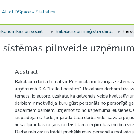
All of DSpace
Statistics
A -- Ekonomikas un sociālo zinātņu fakultāte / Faculty of Economics and Social Sciences
Bakalaura un maģistra darbi (ESZF) / Bachelor's and Master's theses
s sistēmas pilnveide uzņēmumā
Abstract
Bakalaura darba temats ir Personāla motivācijas sistēmas
uzņēmumā SIA “Itella Logistics”. Bakalaura darbam tika izv
temats, jo autore, uzskata, ka galvenais veids kvalitatīvi u
darbiem ir motivācija, kuru gūst personāls no personīgā g
padarītiem darbiem, uzņemot to no uzņēmuma iekšienes. Ci
iespaidojams, tādēļ ir jārada tāda darba vide, savstarpējās
nosacījumi, kas neļaus nodzist tam deglim, kas mudina virzī
Darba mērķis: izstrādāt priekšlikumus personāla motivācijai