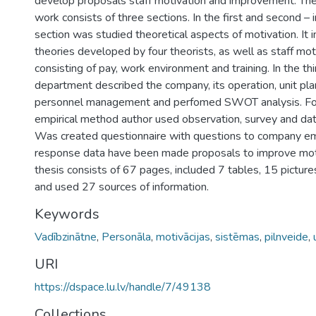
develop proposals staff motivation and improvement. The 
work consists of three sections. In the first and second – i
section was studied theoretical aspects of motivation. It 
theories developed by four theorists, as well as staff mo
consisting of pay, work environment and training. In the thi
department described the company, its operation, unit pla
personnel management and perfomed SWOT analysis. Fo
empirical method author used observation, survey and da
Was created questionnaire with questions to company em
response data have been made proposals to improve moti
thesis consists of 67 pages, included 7 tables, 15 pictur
and used 27 sources of information.
Keywords
Vadībzinātne
,
Personāla
,
motivācijas
,
sistēmas
,
pilnveide
,
URI
https://dspace.lu.lv/handle/7/49138
Collections