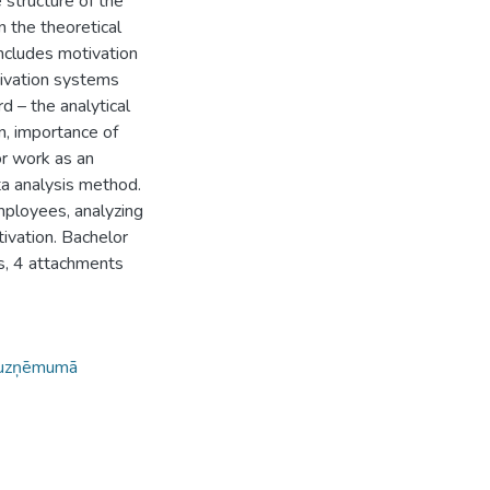
structure of the
n the theoretical
includes motivation
tivation systems
rd – the analytical
n, importance of
r work as an
ta analysis method.
ployees, analyzing
vation. Bachelor
es, 4 attachments
uzņēmumā