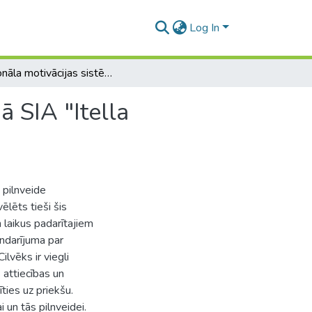
Log In
Personāla motivācijas sistēmas pilnveide uzņēmumā SIA "Itella Logistics".
 SIA "Itella
 pilnveide
ēlēts tieši šis
n laikus padarītajiem
andarījuma par
lvēks ir viegli
 attiecības un
ties uz priekšu.
 un tās pilnveidei.