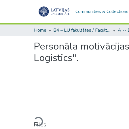
Communities & Collections
Home
B4 – LU fakultātes / Faculties of the UL
Personāla motivācija
Logistics".
Loading...
Files