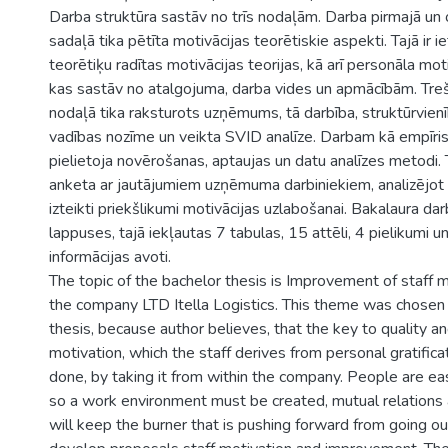
Darba struktūra sastāv no trīs nodaļām. Darba pirmajā un o
sadaļā tika pētīta motivācijas teorētiskie aspekti. Tajā ir i
teorētiķu radītas motivācijas teorijas, kā arī personāla m
kas sastāv no atalgojuma, darba vides un apmācībām. Treša
nodaļā tika raksturots uzņēmums, tā darbība, struktūrvien
vadības nozīme un veikta SVID analīze. Darbam kā empīri
pielietoja novērošanas, aptaujas un datu analīzes metodi. 
anketa ar jautājumiem uzņēmuma darbiniekiem, analizējot a
izteikti priekšlikumi motivācijas uzlabošanai. Bakalaura da
lappuses, tajā iekļautas 7 tabulas, 15 attēli, 4 pielikumi u
informācijas avoti.
The topic of the bachelor thesis is Improvement of staff 
the company LTD Itella Logistics. This theme was chosen 
thesis, because author believes, that the key to quality a
motivation, which the staff derives from personal gratifica
done, by taking it from within the company. People are eas
so a work environment must be created, mutual relations a
will keep the burner that is pushing forward from going ou