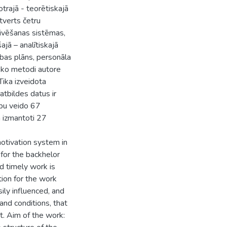
trajā - teorētiskajā
etverts četru
otivēšanas sistēmas,
jā – analītiskajā
ības plāns, personāla
sko metodi autore
Tika izveidota
tbildes datus ir
rbu veido 67
n izmantoti 27
motivation system in
for the backhelor
nd timely work is
tion for the work
ily influenced, and
nd conditions, that
t. Aim of the work: